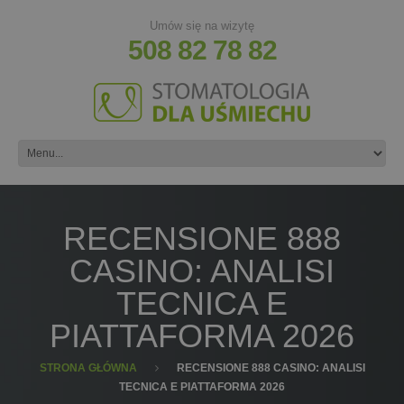
Umów się na wizytę
508 82 78 82
RECENSIONE 888
CASINO: ANALISI
TECNICA E
PIATTAFORMA 2026
STRONA GŁÓWNA
RECENSIONE 888 CASINO: ANALISI
TECNICA E PIATTAFORMA 2026