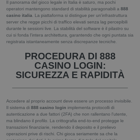
Il panorama del gioco legale in Italia è saturo, ma pochi
operatori mantengono standard di stabilità paragonabili a
888
casino italia
. La piattaforma si distingue per un'infrastruttura
server che regge picchi di traffico elevati senza lag percepibili
durante le sessioni live. La stabilità del software è il pilastro su
cui si fonda l'intera architettura, garantendo che ogni puntata sia
registrata istantaneamente senza discrepanze tecniche.
PROCEDURA DI 888
CASINO LOGIN:
SICUREZZA E RAPIDITÀ
Accedere al proprio account deve essere un processo invisibile.
Il sistema di
888 casino login
implementa protocolli di
autenticazione a due fattori (2FA) che non rallentano l'utente,
ma blindano il profilo. La crittografia end-to-end protegge le
transazioni finanziarie, rendendo il deposito e il prelievo
operazioni prive di rischi. Chi gioca seriamente sa che la