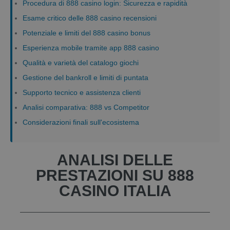
Procedura di 888 casino login: Sicurezza e rapidità
Esame critico delle 888 casino recensioni
Potenziale e limiti del 888 casino bonus
Esperienza mobile tramite app 888 casino
Qualità e varietà del catalogo giochi
Gestione del bankroll e limiti di puntata
Supporto tecnico e assistenza clienti
Analisi comparativa: 888 vs Competitor
Considerazioni finali sull'ecosistema
ANALISI DELLE
PRESTAZIONI SU 888
CASINO ITALIA