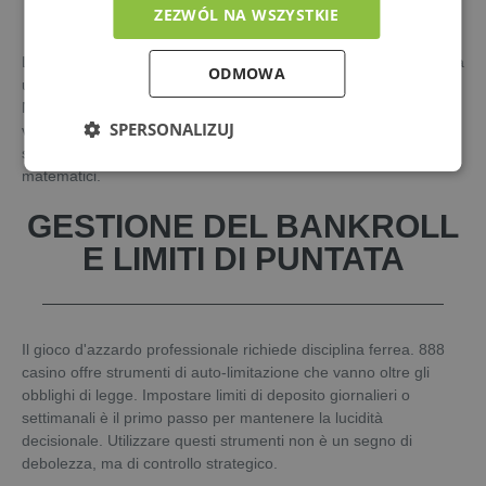
ZEZWÓL NA WSZYSTKIE
La libreria di titoli non è solo una collezione di icone colorate, ma
ODMOWA
una selezione curata di algoritmi basati su RNG (Random
Number Generator) certificati. Dalle slot machine con alta
SPERSONALIZUJ
volatilità ai tavoli di blackjack in tempo reale, il catalogo soddisfa
sia chi cerca il brivido rapido, sia chi preferisce approcci
matematici.
GESTIONE DEL BANKROLL
E LIMITI DI PUNTATA
Il gioco d'azzardo professionale richiede disciplina ferrea. 888
casino offre strumenti di auto-limitazione che vanno oltre gli
obblighi di legge. Impostare limiti di deposito giornalieri o
settimanali è il primo passo per mantenere la lucidità
decisionale. Utilizzare questi strumenti non è un segno di
debolezza, ma di controllo strategico.