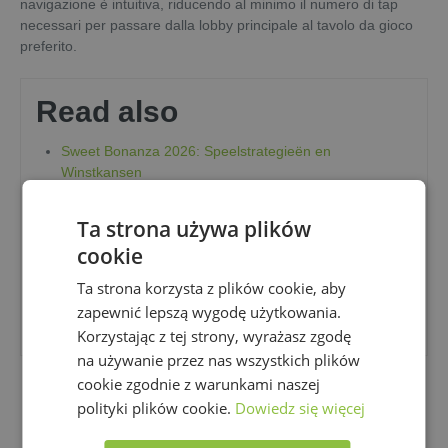
navigazione è intuitiva, riducendo al minimo il numero di tap
necessari per passare dalla lobby principale al tavolo da gioco
preferito.
Read also
Sweet Bonanza 2026: Speelstrategieën en
Winstkansen
Golden Panda Casino: Is the Hype Justified in 2026?
5gringos Test 2026: Ist der mexikanische Casino-Hit
Ta strona używa plików
seriös?
cookie
Coral Review 2026: Is This Platform Worth Your
Stakes?
Ta strona korzysta z plików cookie, aby
Betonred 2026: Analisi Reale su Bonus, App e
zapewnić lepszą wygodę użytkowania.
Affidabilità
Korzystając z tej strony, wyrażasz zgodę
na używanie przez nas wszystkich plików
cookie zgodnie z warunkami naszej
QUALITÀ E VARIETÀ DEL
polityki plików cookie.
Dowiedz się więcej
CATALOGO GIOCHI