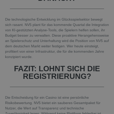
Die technologische Entwicklung im Glücksspielsektor bewegt
sich rasant. NV5 plant für das kommende Quartal die Integration
von KI-gestützten Analyse-Tools, die Spielern helfen sollen, ihr
Budget besser zu verwalten. Diese proaktive Herangehensweise
an Spielerschutz und Unterhaltung wird die Position von NV5 auf
dem deutschen Markt weiter festigen. Wer heute einsteigt,
profitiert von einer Infrastruktur, die für die kommenden Jahre
konzipiert wurde.
FAZIT: LOHNT SICH DIE
REGISTRIERUNG?
Die Entscheidung für ein Casino ist eine persönliche
Risikobewertung. NV5 bietet ein sauberes Gesamtpaket für
Nutzer, die Wert auf Transparenz und technische
Zuverlässigkeit legen. Während keine Plattform fehlerfrei ist,