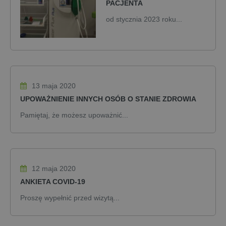
PACJENTA
od stycznia 2023 roku...
13 maja 2020
UPOWAŻNIENIE INNYCH OSÓB O STANIE ZDROWIA
Pamiętaj, że możesz upoważnić...
12 maja 2020
ANKIETA COVID-19
Proszę wypełnić przed wizytą...