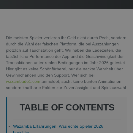
Die meisten Spieler verlieren ihr Geld nicht durch Pech, sondern
durch die Wahl der falschen Plattform, die bei Auszahlungen
plötzlich auf Tauchstation geht. Wir haben die Ladezeiten, die
tatsächliche Performance der App und die Geschwindigkeit der
Transaktionen unter realen Bedingungen im Jahr 2026 getestet.
Hier gibt es keine Schönfärberei, nur die nackte Wahrheit über
Gewinnchancen und den Support. Wer sich bei
wazambade1.com
anmeldet, sucht keine bunten Animationen,
sondern knallharte Fakten zur Zuverlässigkeit und Spielauswahl.
TABLE OF CONTENTS
Wazamba Erfahrungen: Was echte Spieler 2026
berichten