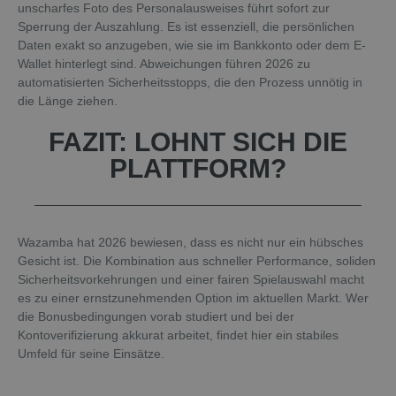
unscharfes Foto des Personalausweises führt sofort zur
Sperrung der Auszahlung. Es ist essenziell, die persönlichen
Daten exakt so anzugeben, wie sie im Bankkonto oder dem E-
Wallet hinterlegt sind. Abweichungen führen 2026 zu
automatisierten Sicherheitsstopps, die den Prozess unnötig in
die Länge ziehen.
FAZIT: LOHNT SICH DIE
PLATTFORM?
Wazamba hat 2026 bewiesen, dass es nicht nur ein hübsches
Gesicht ist. Die Kombination aus schneller Performance, soliden
Sicherheitsvorkehrungen und einer fairen Spielauswahl macht
es zu einer ernstzunehmenden Option im aktuellen Markt. Wer
die Bonusbedingungen vorab studiert und bei der
Kontoverifizierung akkurat arbeitet, findet hier ein stabiles
Umfeld für seine Einsätze.