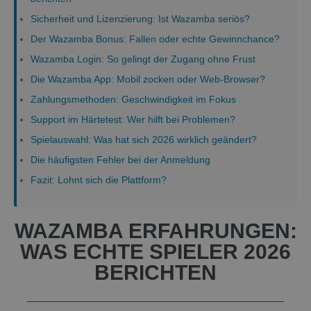
Sicherheit und Lizenzierung: Ist Wazamba seriös?
Der Wazamba Bonus: Fallen oder echte Gewinnchance?
Wazamba Login: So gelingt der Zugang ohne Frust
Die Wazamba App: Mobil zocken oder Web-Browser?
Zahlungsmethoden: Geschwindigkeit im Fokus
Support im Härtetest: Wer hilft bei Problemen?
Spielauswahl: Was hat sich 2026 wirklich geändert?
Die häufigsten Fehler bei der Anmeldung
Fazit: Lohnt sich die Plattform?
WAZAMBA ERFAHRUNGEN:
WAS ECHTE SPIELER 2026
BERICHTEN