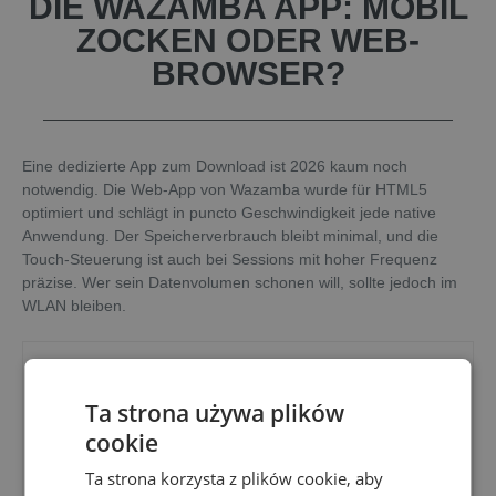
DIE WAZAMBA APP: MOBIL
ZOCKEN ODER WEB-
BROWSER?
Eine dedizierte App zum Download ist 2026 kaum noch
notwendig. Die Web-App von Wazamba wurde für HTML5
optimiert und schlägt in puncto Geschwindigkeit jede native
Anwendung. Der Speicherverbrauch bleibt minimal, und die
Touch-Steuerung ist auch bei Sessions mit hoher Frequenz
präzise. Wer sein Datenvolumen schonen will, sollte jedoch im
WLAN bleiben.
Read also
Ta strona używa plików
Spin Casino 2026: A Candid Analysis for Canadian
cookie
Players
Analisi tecnica Rabona: performance e payout nel 2026
Ta strona korzysta z plików cookie, aby
Planetwin365: analisi tecnica delle prestazioni e bonus