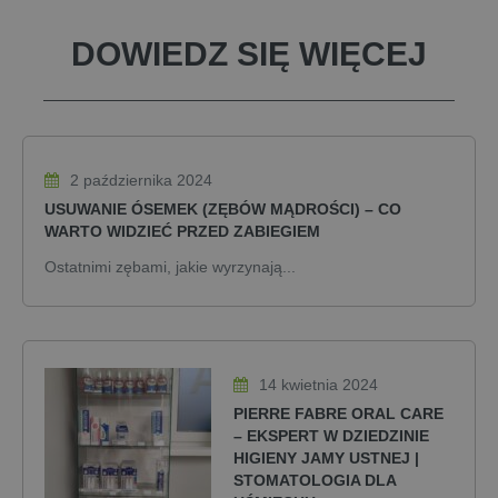
DOWIEDZ SIĘ WIĘCEJ
2 października 2024
USUWANIE ÓSEMEK (ZĘBÓW MĄDROŚCI) – CO
WARTO WIDZIEĆ PRZED ZABIEGIEM
Ostatnimi zębami, jakie wyrzynają...
14 kwietnia 2024
PIERRE FABRE ORAL CARE
– EKSPERT W DZIEDZINIE
HIGIENY JAMY USTNEJ |
STOMATOLOGIA DLA