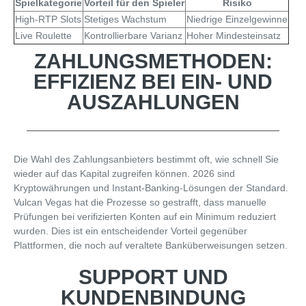
Spielkategorie
Vorteil für den Spieler
Risiko
High-RTP Slots
Stetiges Wachstum
Niedrige Einzelgewinne
Live Roulette
Kontrollierbare Varianz
Hoher Mindesteinsatz
ZAHLUNGSMETHODEN:
EFFIZIENZ BEI EIN- UND
AUSZAHLUNGEN
Die Wahl des Zahlungsanbieters bestimmt oft, wie schnell Sie
wieder auf das Kapital zugreifen können. 2026 sind
Kryptowährungen und Instant-Banking-Lösungen der Standard.
Vulcan Vegas hat die Prozesse so gestrafft, dass manuelle
Prüfungen bei verifizierten Konten auf ein Minimum reduziert
wurden. Dies ist ein entscheidender Vorteil gegenüber
Plattformen, die noch auf veraltete Banküberweisungen setzen.
SUPPORT UND
KUNDENBINDUNG