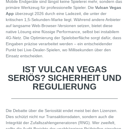
Mobile Endgeräte sind längst keine Spielerei mehr, sondern das
primäre Werkzeug für professionelle Spieler. Die
Vulcan Vegas
App
überzeugt 2026 durch eine Ladezeit, die unter der
kritischen 1,5-Sekunden-Marke liegt. Während andere Anbieter
auf langsame Web-Browser-Versionen setzen, bietet diese
native Lösung eine flüssige Performance, selbst bei instabilem
4G-Netz. Die Optimierung der Spieloberfläche sorgt dafür, dass
Eingaben präzise verarbeitet werden – ein entscheidender
Punkt bei Live-Dealer-Spielen, wo Millisekunden über den
Einsatz entscheiden.
IST VULCAN VEGAS
SERIÖS? SICHERHEIT UND
REGULIERUNG
Die Debatte über die Seriosität endet meist bei den Lizenzen.
Dies schützt nicht nur Transaktionsdaten, sondern auch die
Integrität der Zufallszahlengeneratoren (RNG). Wer zweifelt,
sollte die Audit-Berichte der unabhängigen Prüfstellen einsehen,