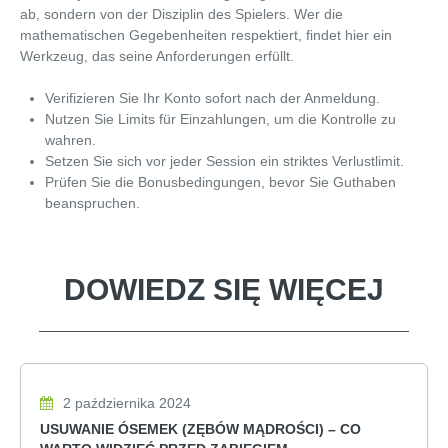
ab, sondern von der Disziplin des Spielers. Wer die
mathematischen Gegebenheiten respektiert, findet hier ein
Werkzeug, das seine Anforderungen erfüllt.
Verifizieren Sie Ihr Konto sofort nach der Anmeldung.
Nutzen Sie Limits für Einzahlungen, um die Kontrolle zu
wahren.
Setzen Sie sich vor jeder Session ein striktes Verlustlimit.
Prüfen Sie die Bonusbedingungen, bevor Sie Guthaben
beanspruchen.
DOWIEDZ SIĘ WIĘCEJ
2 października 2024
USUWANIE ÓSEMEK (ZĘBÓW MĄDROŚCI) – CO