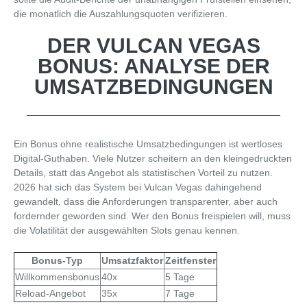
die monatlich die Auszahlungsquoten verifizieren.
DER VULCAN VEGAS
BONUS: ANALYSE DER
UMSATZBEDINGUNGEN
Ein Bonus ohne realistische Umsatzbedingungen ist wertloses
Digital-Guthaben. Viele Nutzer scheitern an den kleingedruckten
Details, statt das Angebot als statistischen Vorteil zu nutzen.
2026 hat sich das System bei Vulcan Vegas dahingehend
gewandelt, dass die Anforderungen transparenter, aber auch
fordernder geworden sind. Wer den Bonus freispielen will, muss
die Volatilität der ausgewählten Slots genau kennen.
Bonus-Typ
Umsatzfaktor
Zeitfenster
Willkommensbonus
40x
5 Tage
Reload-Angebot
35x
7 Tage