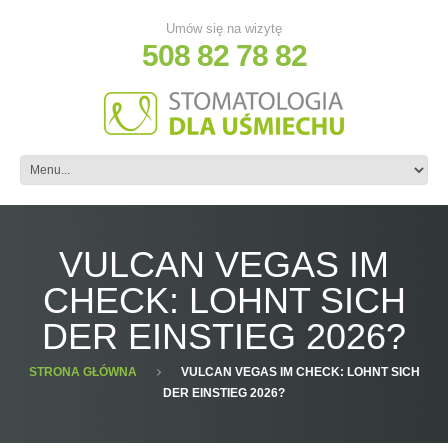
Umów się na wizytę
508 82 78 82
VULCAN VEGAS IM
CHECK: LOHNT SICH
DER EINSTIEG 2026?
STRONA GŁÓWNA
VULCAN VEGAS IM CHECK: LOHNT SICH
DER EINSTIEG 2026?