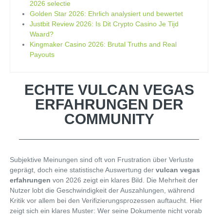
2026 selectie
Golden Star 2026: Ehrlich analysiert und bewertet
Justbit Review 2026: Is Dit Crypto Casino Je Tijd
Waard?
Kingmaker Casino 2026: Brutal Truths and Real
Payouts
ECHTE VULCAN VEGAS
ERFAHRUNGEN DER
COMMUNITY
Subjektive Meinungen sind oft von Frustration über Verluste
geprägt, doch eine statistische Auswertung der
vulcan vegas
erfahrungen
von 2026 zeigt ein klares Bild. Die Mehrheit der
Nutzer lobt die Geschwindigkeit der Auszahlungen, während
Kritik vor allem bei den Verifizierungsprozessen auftaucht. Hier
zeigt sich ein klares Muster: Wer seine Dokumente nicht vorab