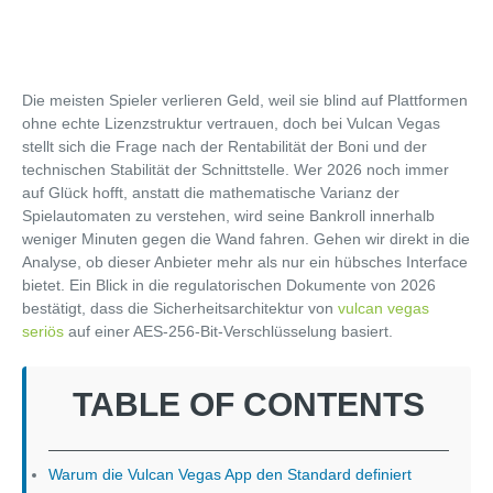
Die meisten Spieler verlieren Geld, weil sie blind auf Plattformen
ohne echte Lizenzstruktur vertrauen, doch bei Vulcan Vegas
stellt sich die Frage nach der Rentabilität der Boni und der
technischen Stabilität der Schnittstelle. Wer 2026 noch immer
auf Glück hofft, anstatt die mathematische Varianz der
Spielautomaten zu verstehen, wird seine Bankroll innerhalb
weniger Minuten gegen die Wand fahren. Gehen wir direkt in die
Analyse, ob dieser Anbieter mehr als nur ein hübsches Interface
bietet. Ein Blick in die regulatorischen Dokumente von 2026
bestätigt, dass die Sicherheitsarchitektur von
vulcan vegas
seriös
auf einer AES-256-Bit-Verschlüsselung basiert.
TABLE OF CONTENTS
Warum die Vulcan Vegas App den Standard definiert