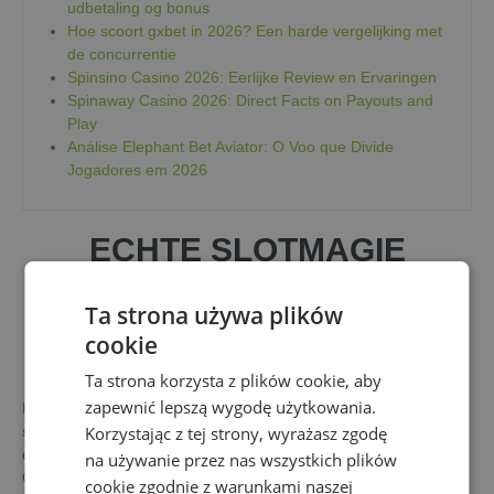
udbetaling og bonus
Hoe scoort gxbet in 2026? Een harde vergelijking met
de concurrentie
Spinsino Casino 2026: Eerlijke Review en Ervaringen
Spinaway Casino 2026: Direct Facts on Payouts and
Play
Análise Elephant Bet Aviator: O Voo que Divide
Jogadores em 2026
ECHTE SLOTMAGIE
ERFAHRUNGEN: WAS
SAGEN DIE SPIELER?
Ta strona używa plików
cookie
Ta strona korzysta z plików cookie, aby
zapewnić lepszą wygodę użytkowania.
In den Foren dominiert ein gespaltenes Bild. Die einen loben die
Korzystając z tej strony, wyrażasz zgodę
schnelle Bearbeitung der Auszahlungen, die anderen kritisieren
die strengen Limitierungen durch den deutschen
na używanie przez nas wszystkich plików
Glücksspielstaatsvertrag. Fakt ist: Wer mit dem Ziel spielt,
cookie zgodnie z warunkami naszej