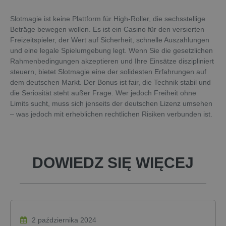
Slotmagie ist keine Plattform für High-Roller, die sechsstellige
Beträge bewegen wollen. Es ist ein Casino für den versierten
Freizeitspieler, der Wert auf Sicherheit, schnelle Auszahlungen
und eine legale Spielumgebung legt. Wenn Sie die gesetzlichen
Rahmenbedingungen akzeptieren und Ihre Einsätze diszipliniert
steuern, bietet Slotmagie eine der solidesten Erfahrungen auf
dem deutschen Markt. Der Bonus ist fair, die Technik stabil und
die Seriosität steht außer Frage. Wer jedoch Freiheit ohne
Limits sucht, muss sich jenseits der deutschen Lizenz umsehen
– was jedoch mit erheblichen rechtlichen Risiken verbunden ist.
DOWIEDZ SIĘ WIĘCEJ
2 października 2024