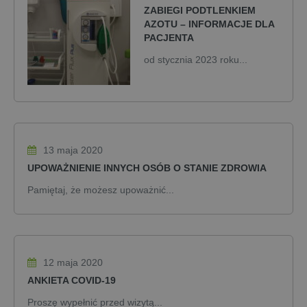
ZABIEGI PODTLENKIEM
AZOTU – INFORMACJE DLA
PACJENTA
od stycznia 2023 roku...
13 maja 2020
UPOWAŻNIENIE INNYCH OSÓB O STANIE ZDROWIA
Pamiętaj, że możesz upoważnić...
12 maja 2020
ANKIETA COVID-19
Proszę wypełnić przed wizytą...