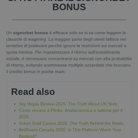
BONUS
Un
signorbet bonus
è efficace solo se si sa come leggere le
clausole di wagering. La maggior parte degli utenti fallisce nel
tentativo di prelevare perché ignora le restrizioni sui mercati a
quota minima. Per massimizzare il ritorno sull'investimento
iniziale, è necessario concentrarsi su mercati con alta probabilità
di ritorno, evitando scommesse multiple azzardate che bruciano
il credito bonus in poche mani.
Read also
Sky Vegas Review 2026: The Truth About UK Slots
Come vincere a Plinko: Analisi tecnica e tattiche per il
2026
Yukon Gold Casino 2026: The Truth Behind the Reels
BetRivers Canada 2026: Is This Platform Worth Your
Bankroll?