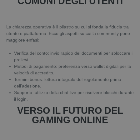
COMUNI DEGLI UTENTI
La chiarezza operativa è il pilastro su cui si fonda la fiducia tra
utente e piattaforma. Ecco gli aspetti su cui la community pone
maggiore enfasi:
Verifica del conto: invio rapido dei documenti per sbloccare i
prelievi.
Metodi di pagamento: preferenza verso wallet digitali per la
velocità di accredito.
Termini bonus: lettura integrale del regolamento prima
dell'adesione.
Supporto: utilizzo della chat live per risolvere blocchi durante
il login.
VERSO IL FUTURO DEL
GAMING ONLINE