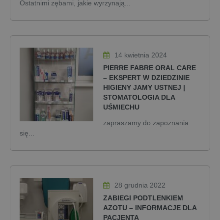
Ostatnimi zębami, jakie wyrzynają...
14 kwietnia 2024
PIERRE FABRE ORAL CARE
– EKSPERT W DZIEDZINIE
HIGIENY JAMY USTNEJ |
STOMATOLOGIA DLA
UŚMIECHU
zapraszamy do zapoznania
się...
28 grudnia 2022
ZABIEGI PODTLENKIEM
AZOTU – INFORMACJE DLA
PACJENTA