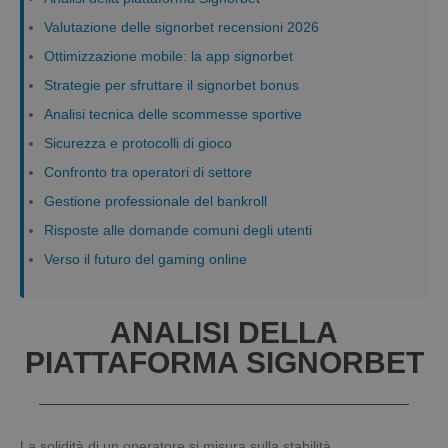
Valutazione delle signorbet recensioni 2026
Ottimizzazione mobile: la app signorbet
Strategie per sfruttare il signorbet bonus
Analisi tecnica delle scommesse sportive
Sicurezza e protocolli di gioco
Confronto tra operatori di settore
Gestione professionale del bankroll
Risposte alle domande comuni degli utenti
Verso il futuro del gaming online
ANALISI DELLA
PIATTAFORMA SIGNORBET
La solidità di un operatore si misura sulla stabilità