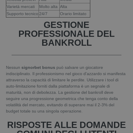
Varietà mercati
Molto alta
Alta
Supporto tecnico
24/7
Orario limitato
GESTIONE
PROFESSIONALE DEL
BANKROLL
Nessun
signorbet bonus
può salvare un giocatore
indisciplinato. Il professionismo nel gioco d'azzardo si manifesta
attraverso la capacità di limitare le perdite. Utilizzare i tool di
auto-limitazione forniti dalla piattaforma è un segnale di
maturità, non di debolezza. La gestione del bankroll deve
seguire una progressione geometrica che tenga conto della
volatilità del mercato, evitando di superare mai il 2-3% del
budget totale su una singola operazione.
RISPOSTE ALLE DOMANDE