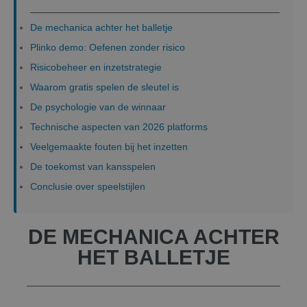
De mechanica achter het balletje
Plinko demo: Oefenen zonder risico
Risicobeheer en inzetstrategie
Waarom gratis spelen de sleutel is
De psychologie van de winnaar
Technische aspecten van 2026 platforms
Veelgemaakte fouten bij het inzetten
De toekomst van kansspelen
Conclusie over speelstijlen
DE MECHANICA ACHTER
HET BALLETJE