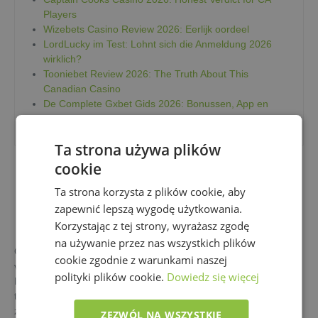
Players
Wizebets Casino Review 2026: Eerlijk oordeel
LordLucky im Test: Lohnt sich die Anmeldung 2026
wirklich?
Tooniebet Review 2026: The Truth About This
Canadian Casino
De Complete Gxbet Gids 2026: Bonussen, App en
Ervaringen
Ta strona używa plików
DE PSYCHOLOGIE VAN DE
cookie
WINNAAR
Ta strona korzysta z plików cookie, aby
zapewnić lepszą wygodę użytkowania.
Korzystając z tej strony, wyrażasz zgodę
na używanie przez nas wszystkich plików
Gokken is een emotionele valstrik. Wanneer je een reeks
cookie zgodnie z warunkami naszej
verliezen achter de rug hebt, neemt de frustratie de overhand.
polityki plików cookie.
Dowiedz się więcej
In 2026 zien we dat succesvolle spelers werken met harde
tijdslimieten. Ze spelen niet tot ze winnen, maar ze stoppen
zodra hun sessiedoel behaald is of hun verlieslimiet is bereikt.
ZEZWÓL NA WSZYSTKIE