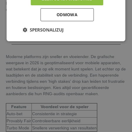
Het is een kille, zakelijke benadering van een spel dat
ontworpen is om je te verleiden tot irrationeel gedrag.
ODMOWA
TECHNISCHE ASPECTEN
SPERSONALIZUJ
VAN 2026 PLATFORMS
Moderne platforms zijn sneller en vloeiender. De grafische
weergave in 2026 is geoptimaliseerd voor mobiele apparaten,
wat betekent dat je op elk moment kunt spelen. Let echter op de
laadtijden en de stabiliteit van de verbinding. Een haperende
verbinding tijdens een 'high stakes' drop kan leiden tot frustratie
en foutieve beslissingen. Kies altijd voor gecertificeerde
aanbieders die hun RNG-audits openbaar maken.
Feature
Voordeel voor de speler
Auto-bet
Consistentie in strategie
Provably Fair
Controleerbare eerlijkheid
Turbo Mode
Snellere verwerking van resultaten