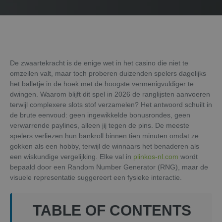
De zwaartekracht is de enige wet in het casino die niet te
omzeilen valt, maar toch proberen duizenden spelers dagelijks
het balletje in de hoek met de hoogste vermenigvuldiger te
dwingen. Waarom blijft dit spel in 2026 de ranglijsten aanvoeren
terwijl complexere slots stof verzamelen? Het antwoord schuilt in
de brute eenvoud: geen ingewikkelde bonusrondes, geen
verwarrende paylines, alleen jij tegen de pins. De meeste
spelers verliezen hun bankroll binnen tien minuten omdat ze
gokken als een hobby, terwijl de winnaars het benaderen als
een wiskundige vergelijking. Elke val in
plinkos-nl.com
wordt
bepaald door een Random Number Generator (RNG), maar de
visuele representatie suggereert een fysieke interactie.
TABLE OF CONTENTS