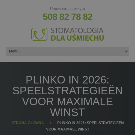
Umów się na wizytę
508 82 78 82
PLINKO IN 2026:
SPEELSTRATEGIEËN
VOOR MAXIMALE
WINST
STRONA GŁÓWNA
PLINKO IN 2026: SPEELSTRATEGIEËN
VOOR MAXIMALE WINST