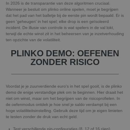
In 2026 is de transparantie van deze algoritmen cruciaal.
Wanneer je besluit om plinko online spelen, moet je begrijpen
dat het pad van het balletje bij de eerste pin wordt bepaald. Er is
geen 'geheugen' in het spel; elke drop is een geïsoleerd
incident. De illusie van controle is wat spelers in de val lokt,
terwijl de echte winst zit in het beheersen van je inzetverhouding
ten opzichte van de volatiliteit.
PLINKO DEMO: OEFENEN
ZONDER RISICO
Voordat je je zuurverdiende euro's in het spel gooit, is de plinko
demo de enige verstandige plek om te beginnen. Hier draait het
niet om winst, maar om het begrijpen van de risicoprofielen. In
de oefenmodus ontdek je hoe snel je saldo verdampt bij een
hoge volatiliteitsinstelling. Gebruik deze tijd om je eigen limieten
te testen zonder de druk van echt geld.
Test verschillende pin-configuraties (8, 12 of 16 rijen).