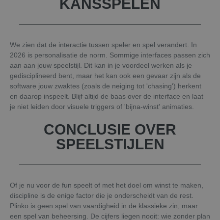
KANSSPELEN
We zien dat de interactie tussen speler en spel verandert. In
2026 is personalisatie de norm. Sommige interfaces passen zich
aan aan jouw speelstijl. Dit kan in je voordeel werken als je
gedisciplineerd bent, maar het kan ook een gevaar zijn als de
software jouw zwaktes (zoals de neiging tot 'chasing') herkent
en daarop inspeelt. Blijf altijd de baas over de interface en laat
je niet leiden door visuele triggers of 'bijna-winst' animaties.
CONCLUSIE OVER
SPEELSTIJLEN
Of je nu voor de fun speelt of met het doel om winst te maken,
discipline is de enige factor die je onderscheidt van de rest.
Plinko is geen spel van vaardigheid in de klassieke zin, maar
een spel van beheersing. De cijfers liegen nooit: wie zonder plan