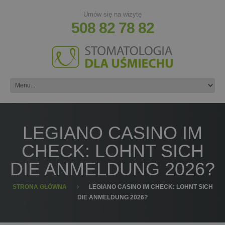
Umów się na wizytę
508 82 78 82
LEGIANO CASINO IM
CHECK: LOHNT SICH
DIE ANMELDUNG 2026?
STRONA GŁÓWNA
LEGIANO CASINO IM CHECK: LOHNT SICH
DIE ANMELDUNG 2026?