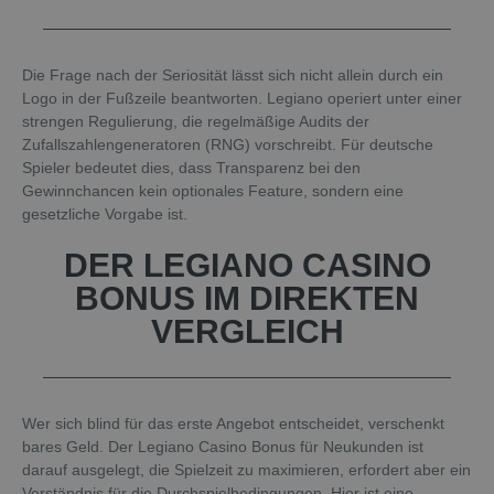
Die Frage nach der Seriosität lässt sich nicht allein durch ein
Logo in der Fußzeile beantworten. Legiano operiert unter einer
strengen Regulierung, die regelmäßige Audits der
Zufallszahlengeneratoren (RNG) vorschreibt. Für deutsche
Spieler bedeutet dies, dass Transparenz bei den
Gewinnchancen kein optionales Feature, sondern eine
gesetzliche Vorgabe ist.
DER LEGIANO CASINO
BONUS IM DIREKTEN
VERGLEICH
Wer sich blind für das erste Angebot entscheidet, verschenkt
bares Geld. Der Legiano Casino Bonus für Neukunden ist
darauf ausgelegt, die Spielzeit zu maximieren, erfordert aber ein
Verständnis für die Durchspielbedingungen. Hier ist eine