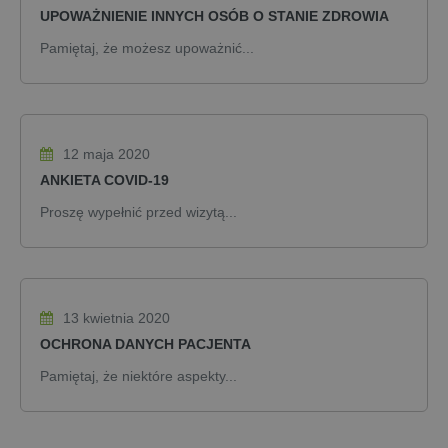
UPOWAŻNIENIE INNYCH OSÓB O STANIE ZDROWIA
Pamiętaj, że możesz upoważnić...
12 maja 2020
ANKIETA COVID-19
Proszę wypełnić przed wizytą...
13 kwietnia 2020
OCHRONA DANYCH PACJENTA
Pamiętaj, że niektóre aspekty...