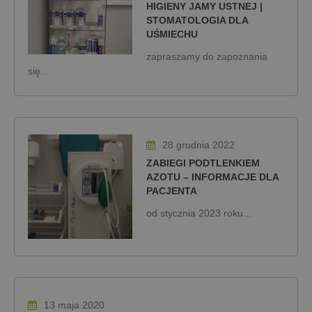
HIGIENY JAMY USTNEJ |
STOMATOLOGIA DLA
UŚMIECHU
zapraszamy do zapoznania
się...
28 grudnia 2022
ZABIEGI PODTLENKIEM
AZOTU – INFORMACJE DLA
PACJENTA
od stycznia 2023 roku...
13 maja 2020