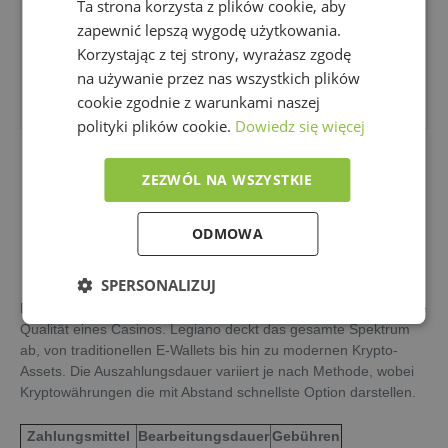
Ta strona korzysta z plików cookie, aby
Spinanga: Analisi tecnica e realtà dei pagamenti 2026
NetBet vs Ανταγωνισμός: Η Απόλυτη Σύγκριση για το
zapewnić lepszą wygodę użytkowania.
2026
Korzystając z tej strony, wyrażasz zgodę
Kingbet: Είναι το 2026 η πλατφόρμα που θα
na używanie przez nas wszystkich plików
κυριαρχήσει;
cookie zgodnie z warunkami naszej
polityki plików cookie.
Dowiedz się więcej
ZAHLUNGSMETHODEN:
ZEZWÓL NA WSZYSTKIE
EIN- UND AUSZAHLUNGEN
IM DETAIL
ODMOWA
SPERSONALIZUJ
Die Flexibilität bei den Finanzen ist ein kritischer Indikator für die
Qualität eines Casinos. Legiano deckt das gesamte Spektrum
ab, von traditionellen E-Wallets bis hin zu modernen Krypto-
Assets. Die Auszahlungsdauer variiert je nach Methode, wobei
Kryptowährungen die mit Abstand schnellste Option darstellen.
Zahlungsmittel
Bearbeitungsdauer
Gebühren