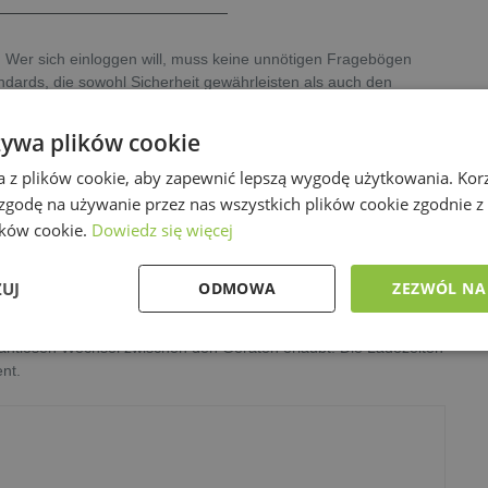
 Wer sich einloggen will, muss keine unnötigen Fragebögen
andards, die sowohl Sicherheit gewährleisten als auch den
auf veraltete Cache-Daten zurückzuführen – ein simpler
żywa plików cookie
MAKER CASINO APP FÜR
a z plików cookie, aby zapewnić lepszą wygodę użytkowania. Korzy
 zgodę na używanie przez nas wszystkich plików cookie zgodnie 
 SPIELER?
lików cookie.
Dowiedz się więcej
ZUJ
ODMOWA
ZEZWÓL NA
eit. Die Web-App-Technologie ermöglicht es, das volle
erplatz zu verschwenden. Die Performance auf iOS- und Android-
 nahtlosen Wechsel zwischen den Geräten erlaubt. Die Ladezeiten
nt.