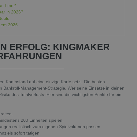
ur Time?
aar in 2026?
Reels
s em 2026
EN ERFOLG: KINGMAKER
ERFAHRUNGEN
n Kontostand auf eine einzige Karte setzt. Die besten
en Bankroll-Management-Strategie. Wer seine Einsätze in kleinen
siko des Totalverlusts. Hier sind die wichtigsten Punkte für ein
reiten.
 mindestens 200 Einheiten spielen.
ngen realistisch zum eigenen Spielvolumen passen.
ziels sofort tätigen.