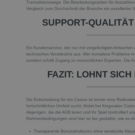
Transaktionswege. Die Bearbeitungszeiten für Auszahlu
Vergleich zum Durchschnitt der Branche ein exzellenter W
SUPPORT-QUALITÄ
Ein Kundenservice, der nur mit vorgefertigten Antworten a
technisches Verständnis aus. Wer komplexe Probleme mit
sondern erhält Zugang zu menschlichen Experten. Die Ko
FAZIT: LOHNT SICH 
Die Entscheidung für ein Casino ist immer eine Risikoab
fortschrittliches Umfeld sucht, findet bei Kingmaker Casin
diejenigen, die die AGB lesen und ihr Spiel kontrolliert an
Rahmenbedingungen sind hier so fair gestaltet, wie es di
Transparente Bonusstrukturen ohne versteckte Klaus