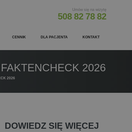
Umów się na wizytę
508 82 78 82
CENNIK
DLA PACJENTA
KONTAKT
 FAKTENCHECK 2026
CK 2026
DOWIEDZ SIĘ WIĘCEJ