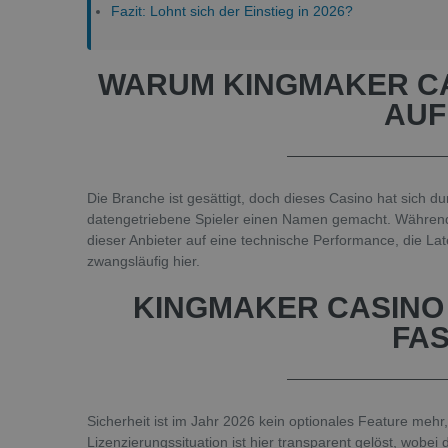
Fazit: Lohnt sich der Einstieg in 2026?
WARUM KINGMAKER CA
AUF
Die Branche ist gesättigt, doch dieses Casino hat sich d
datengetriebene Spieler einen Namen gemacht. Während 
dieser Anbieter auf eine technische Performance, die Lat
zwangsläufig hier.
KINGMAKER CASINO 
FA
Sicherheit ist im Jahr 2026 kein optionales Feature mehr
Lizenzierungssituation ist hier transparent gelöst, wobei