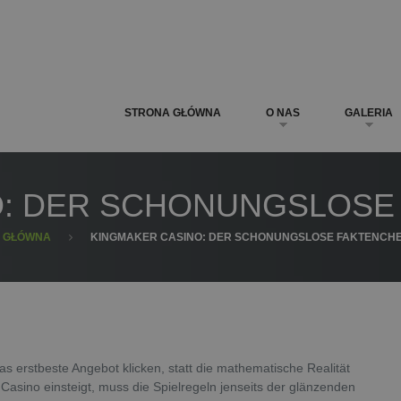
STRONA GŁÓWNA
O NAS
GALERIA
: DER SCHONUNGSLOSE
 GŁÓWNA
KINGMAKER CASINO: DER SCHONUNGSLOSE FAKTENCHE
 das erstbeste Angebot klicken, statt die mathematische Realität
Casino einsteigt, muss die Spielregeln jenseits der glänzenden