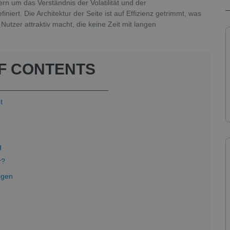
n um das Verständnis der Volatilität und der
niert. Die Architektur der Seite ist auf Effizienz getrimmt, was
utzer attraktiv macht, die keine Zeit mit langen
F CONTENTS
t
g
r?
ngen