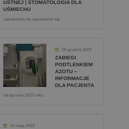
USTNEJ | STOMATOLOGIA DLA
UŚMIECHU
zapraszamy do zapoznania się...
28 grudnia 2022
ZABIEGI
PODTLENKIEM
AZOTU –
INFORMACJE
DLA PACJENTA
od stycznia 2023 roku...
13 maja 2020