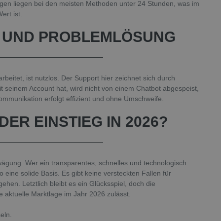
ngen liegen bei den meisten Methoden unter 24 Stunden, was im
ert ist.
T UND PROBLEMLÖSUNG
rbeitet, ist nutzlos. Der Support hier zeichnet sich durch
 seinem Account hat, wird nicht von einem Chatbot abgespeist,
mmunikation erfolgt effizient und ohne Umschweife.
DER EINSTIEG IN 2026?
wägung. Wer ein transparentes, schnelles und technologisch
o eine solide Basis. Es gibt keine versteckten Fallen für
gehen. Letztlich bleibt es ein Glücksspiel, doch die
e aktuelle Marktlage im Jahr 2026 zulässt.
eln.