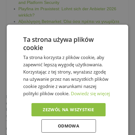
and Platform Security
Playfina im Praxistest: Lohnt sich der Anbieter 2026
wirklich?
Αξιολόγηση Betmarket: Όλα όσα πρέπει να γνωρίζετε
για το 2026
Casinonic Casino vs Competitors 2026: A Direct
Ta strona używa plików
Comparison
cookie
Ta strona korzysta z plików cookie, aby
ZAHLUNGSMETHODEN IM
zapewnić lepszą wygodę użytkowania.
CHECK
Korzystając z tej strony, wyrażasz zgodę
na używanie przez nas wszystkich plików
cookie zgodnie z warunkami naszej
polityki plików cookie.
Dowiedz się więcej
Nichts frustriert mehr als hängende Auszahlungen. Wir haben
die Transaktionsgeschwindigkeiten über verschiedene Kanäle
ZEZWÓL NA WSZYSTKIE
hinweg getestet. Kryptowährungen dominieren hier das Feld, da
sie innerhalb von Minuten statt Tagen abgewickelt werden.
Traditionelle Banküberweisungen benötigen weiterhin die
ODMOWA
übliche Bearbeitungszeit, was jedoch nicht am Casino liegt,
sondern am veralteten Bankensystem.