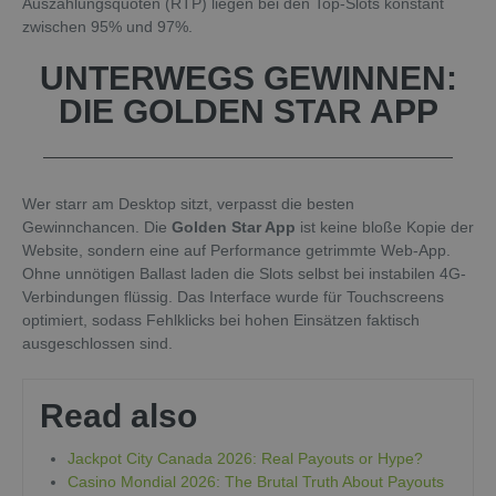
Auszahlungsquoten (RTP) liegen bei den Top-Slots konstant
zwischen 95% und 97%.
UNTERWEGS GEWINNEN:
DIE GOLDEN STAR APP
Wer starr am Desktop sitzt, verpasst die besten
Gewinnchancen. Die
Golden Star App
ist keine bloße Kopie der
Website, sondern eine auf Performance getrimmte Web-App.
Ohne unnötigen Ballast laden die Slots selbst bei instabilen 4G-
Verbindungen flüssig. Das Interface wurde für Touchscreens
optimiert, sodass Fehlklicks bei hohen Einsätzen faktisch
ausgeschlossen sind.
Read also
Jackpot City Canada 2026: Real Payouts or Hype?
Casino Mondial 2026: The Brutal Truth About Payouts