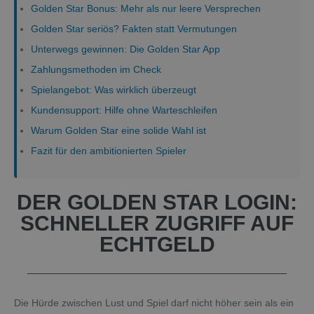
Golden Star Bonus: Mehr als nur leere Versprechen
Golden Star seriös? Fakten statt Vermutungen
Unterwegs gewinnen: Die Golden Star App
Zahlungsmethoden im Check
Spielangebot: Was wirklich überzeugt
Kundensupport: Hilfe ohne Warteschleifen
Warum Golden Star eine solide Wahl ist
Fazit für den ambitionierten Spieler
DER GOLDEN STAR LOGIN:
SCHNELLER ZUGRIFF AUF
ECHTGELD
Die Hürde zwischen Lust und Spiel darf nicht höher sein als ein