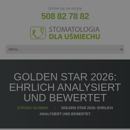
Umów się na wizytę
508 82 78 82
GOLDEN STAR 2026:
EHRLICH ANALYSIERT
UND BEWERTET
STRONA GŁÓWNA
GOLDEN STAR 2026: EHRLICH
ANALYSIERT UND BEWERTET