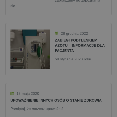
zapraszamy do zapoznania
się...
28 grudnia 2022
ZABIEGI PODTLENKIEM
AZOTU – INFORMACJE DLA
PACJENTA
od stycznia 2023 roku...
13 maja 2020
UPOWAŻNIENIE INNYCH OSÓB O STANIE ZDROWIA
Pamiętaj, że możesz upoważnić...