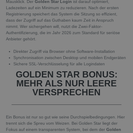
Mausklick. Der
Golden Star Login
ist darauf optimiert,
Ladezeiten auf ein Minimum zu reduzieren. Nach der ersten
Registrierung speichert das System die Sitzung so effizient,
dass der Zugriff auf das Guthaben kaum Zeit in Anspruch
nimmt. Wer sichergehen will, nutzt die Zwei-Faktor-
Authentifizierung, die im Jahr 2026 zum Standard für seriöse
Anbieter gehört.
Direkter Zugriff via Browser ohne Software-Installation
Synchronisation zwischen Desktop und mobilen Endgeräten
Sichere SSL-Verschlüsselung für alle Logindaten
GOLDEN STAR BONUS:
MEHR ALS NUR LEERE
VERSPRECHEN
Ein Bonus ist nur so gut wie seine Durchspielbedingungen. Hier
trennt sich die Spreu vom Weizen. Bei Golden Star liegt der
Fokus auf einem transparenten System, bei dem der
Golden