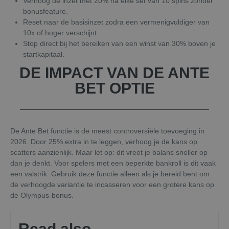
Verhoog de inzet met 20% na elke set van 10 spins zonder
bonusfeature.
Reset naar de basisinzet zodra een vermenigvuldiger van
10x of hoger verschijnt.
Stop direct bij het bereiken van een winst van 30% boven je
startkapitaal.
DE IMPACT VAN DE ANTE
BET OPTIE
De Ante Bet functie is de meest controversiële toevoeging in
2026. Door 25% extra in te leggen, verhoog je de kans op
scatters aanzienlijk. Maar let op: dit vreet je balans sneller op
dan je denkt. Voor spelers met een beperkte bankroll is dit vaak
een valstrik. Gebruik deze functie alleen als je bereid bent om
de verhoogde variantie te incasseren voor een grotere kans op
de Olympus-bonus.
Read also