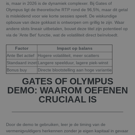
is, maar in 2026 is de dynamiek complexer. Bij Gates of
Olympus ligt de theoretische RTP rond de 96,5%, maar dit getal
is misleidend voor wie korte sessies speelt. De wiskundige
opbouw van deze gokkast is ontworpen om grillig te zijn. Waar
andere slots lineair uitbetalen, bouwt deze titel zijn potentieel op
via de 'Ante Bet' functie, wat de volatiliteit direct beïnvloedt.
Factor
Impact op balans
Ante Bet actief
Hogere volatiliteit, meer scatters
Standaard inzet
Langere speelduur, lagere piek-winst
Bonus buy
Directe blootstelling aan hoge variantie
GATES OF OLYMPUS
DEMO: WAAROM OEFENEN
CRUCIAAL IS
Door de demo te gebruiken, leer je de timing van de
vermenigvuldigers herkennen zonder je eigen kapitaal in gevaar