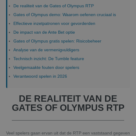
De realiteit van de Gates of Olympus RTP
Gates of Olympus demo: Waarom oefenen cruciaal is
Effectieve inzetpatronen voor gevorderden
De impact van de Ante Bet optie
Gates of Olympus gratis spelen: Risicobeheer
Analyse van de vermenigvuldigers
Technisch inzicht: De Tumble feature
Veelgemaakte fouten door spelers
Verantwoord spelen in 2026
DE REALITEIT VAN DE
GATES OF OLYMPUS RTP
Veel spelers gaan ervan uit dat de RTP een vaststaand gegeven