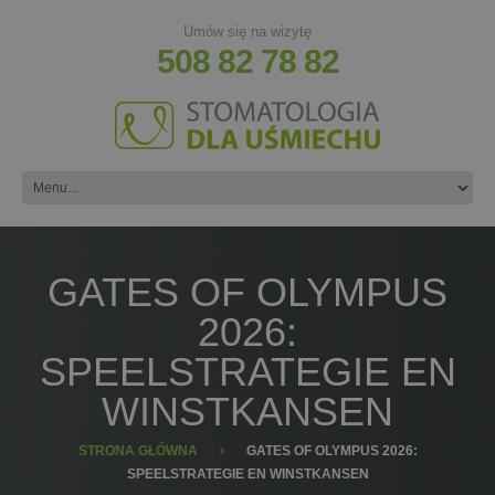
Umów się na wizytę
508 82 78 82
GATES OF OLYMPUS
2026:
SPEELSTRATEGIE EN
WINSTKANSEN
STRONA GŁÓWNA
GATES OF OLYMPUS 2026:
SPEELSTRATEGIE EN WINSTKANSEN