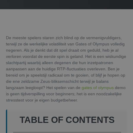
De meeste spelers staren zich blind op de vermenigvuldigers,
terwijl ze de werkelijke volatiliteit van Gates of Olympus volledig
negeren. Als je denkt dat dit spel draait om geduld, heb je al
verloren voordat de eerste spin is geland. Het is een wiskundige
slachtpartij waarbij alleen degenen die hun inzetpatronen
aanpassen aan de huidige RTP-fluctuaties overleven. Ben je
bereid om je speelstijl radicaal om te gooien, of blijf je hopen op
die ene zeldzame Zeus-bliksemschicht terwijl je balans
langzaam leegloopt? Het spelen van de
gates of olympus
demo
is geen tijdverspilling voor beginners; het is een noodzakelijke
stresstest voor je eigen budgetbeheer.
TABLE OF CONTENTS