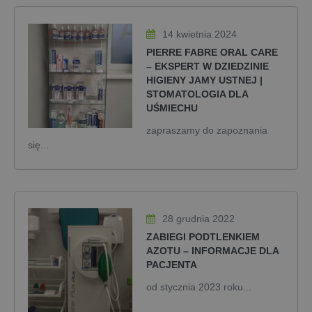
14 kwietnia 2024
PIERRE FABRE ORAL CARE
– EKSPERT W DZIEDZINIE
HIGIENY JAMY USTNEJ |
STOMATOLOGIA DLA
UŚMIECHU
zapraszamy do zapoznania
się...
28 grudnia 2022
ZABIEGI PODTLENKIEM
AZOTU – INFORMACJE DLA
PACJENTA
od stycznia 2023 roku...