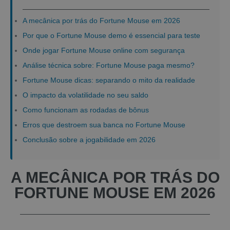
A mecânica por trás do Fortune Mouse em 2026
Por que o Fortune Mouse demo é essencial para teste
Onde jogar Fortune Mouse online com segurança
Análise técnica sobre: Fortune Mouse paga mesmo?
Fortune Mouse dicas: separando o mito da realidade
O impacto da volatilidade no seu saldo
Como funcionam as rodadas de bônus
Erros que destroem sua banca no Fortune Mouse
Conclusão sobre a jogabilidade em 2026
A MECÂNICA POR TRÁS DO
FORTUNE MOUSE EM 2026