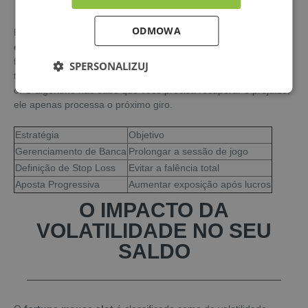
ODMOWA
Esqueça "bugs" ou "sequências de cliques". As
fortune mouse
dicas
que realmente funcionam são baseadas em matemática
financeira, não em superstição. O controle emocional é o maior
SPERSONALIZUJ
trunfo. Se você estabeleceu um limite de perda diário, respeite-
o. O algoritmo não sabe que você precisa recuperar o prejuízo;
ele apenas processa o próximo giro.
Estratégia
Objetivo
Gerenciamento de Banca
Prolongar a sessão de jogo
Definição de Stop Loss
Evitar a falência total
Aposta Progressiva
Aumentar exposição após lucros
O IMPACTO DA
VOLATILIDADE NO SEU
SALDO