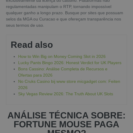
exclusivamente da licença do cassino. Plataformas não
regulamentadas manipulam o RTP, tornando impossível
qualquer ganho a longo prazo. Busque por sites que possuam
selos da MGA ou Curacao e que ofereçam transparência nos
seus termos de uso.
Read also
How to Win Big on Money Coming Slot in 2026
Lucky Pants Bingo 2026: Honest Verdict for UK Players
Bons Cassino: Análise Completa de Recursos e
Ofertas para 2026
No Cruks Casino bij www store micgadget com: Feiten
2026
Sky Vegas Review 2026: The Truth About UK Slots
ANÁLISE TÉCNICA SOBRE:
FORTUNE MOUSE PAGA