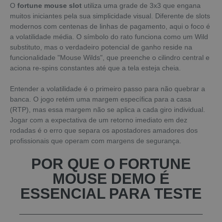
O
fortune mouse slot
utiliza uma grade de 3x3 que engana
muitos iniciantes pela sua simplicidade visual. Diferente de slots
modernos com centenas de linhas de pagamento, aqui o foco é
a volatilidade média. O símbolo do rato funciona como um Wild
substituto, mas o verdadeiro potencial de ganho reside na
funcionalidade "Mouse Wilds", que preenche o cilindro central e
aciona re-spins constantes até que a tela esteja cheia.
Entender a volatilidade é o primeiro passo para não quebrar a
banca. O jogo retém uma margem específica para a casa
(RTP), mas essa margem não se aplica a cada giro individual.
Jogar com a expectativa de um retorno imediato em dez
rodadas é o erro que separa os apostadores amadores dos
profissionais que operam com margens de segurança.
POR QUE O FORTUNE
MOUSE DEMO É
ESSENCIAL PARA TESTE