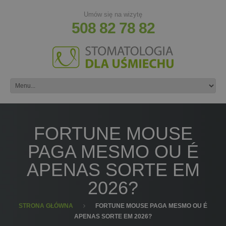
Umów się na wizytę
508 82 78 82
FORTUNE MOUSE
PAGA MESMO OU É
APENAS SORTE EM
2026?
STRONA GŁÓWNA
FORTUNE MOUSE PAGA MESMO OU É
APENAS SORTE EM 2026?