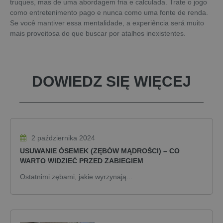
truques, mas de uma abordagem fria e calculada. Trate o jogo
como entretenimento pago e nunca como uma fonte de renda.
Se você mantiver essa mentalidade, a experiência será muito
mais proveitosa do que buscar por atalhos inexistentes.
DOWIEDZ SIĘ WIĘCEJ
2 października 2024
USUWANIE ÓSEMEK (ZĘBÓW MĄDROŚCI) – CO
WARTO WIDZIEĆ PRZED ZABIEGIEM
Ostatnimi zębami, jakie wyrzynają...