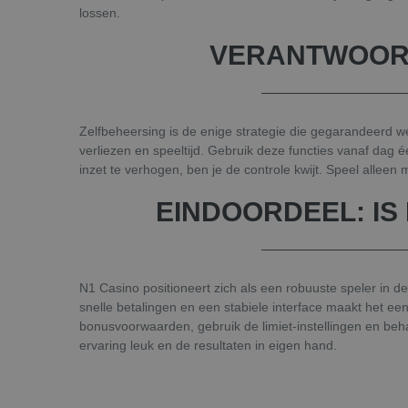
lossen.
VERANTWOORD
Zelfbeheersing is de enige strategie die gegarandeerd wer
verliezen en speeltijd. Gebruik deze functies vanaf dag éé
inzet te verhogen, ben je de controle kwijt. Speel alleen m
EINDOORDEEL: IS
N1 Casino positioneert zich als een robuuste speler in
snelle betalingen en een stabiele interface maakt het een 
bonusvoorwaarden, gebruik de limiet-instellingen en beha
ervaring leuk en de resultaten in eigen hand.