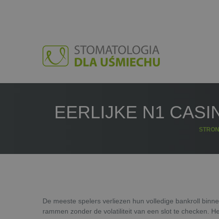
EERLIJKE N1 CASI
STRO
De meeste spelers verliezen hun volledige bankroll binne
rammen zonder de volatiliteit van een slot te checken. H