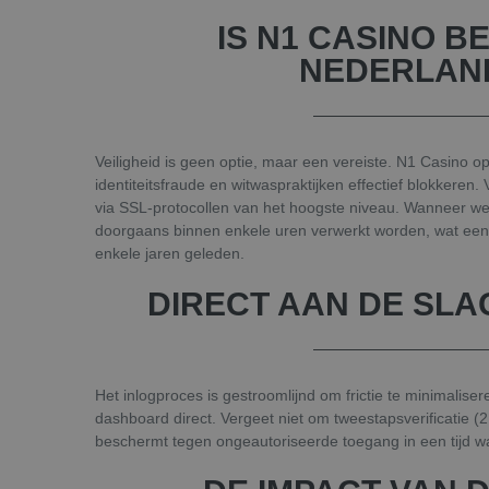
IS N1 CASINO 
NEDERLAN
Veiligheid is geen optie, maar een vereiste. N1 Casino ope
identiteitsfraude en witwaspraktijken effectief blokkeren.
via SSL-protocollen van het hoogste niveau. Wanneer we k
doorgaans binnen enkele uren verwerkt worden, wat een 
enkele jaren geleden.
DIRECT AAN DE SLA
Het inlogproces is gestroomlijnd om frictie te minimalise
dashboard direct. Vergeet niet om tweestapsverificatie (2F
beschermt tegen ongeautoriseerde toegang in een tijd w