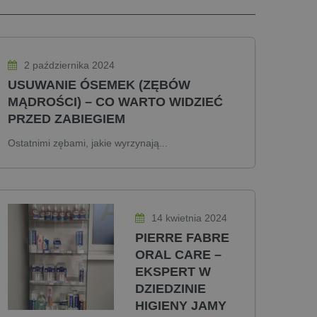
2 października 2024
USUWANIE ÓSEMEK (ZĘBÓW
MĄDROŚCI) – CO WARTO WIDZIEĆ
PRZED ZABIEGIEM
Ostatnimi zębami, jakie wyrzynają...
14 kwietnia 2024
PIERRE FABRE
ORAL CARE –
EKSPERT W
DZIEDZINIE
HIGIENY JAMY