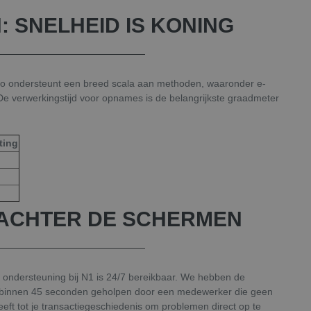
 SNELHEID IS KONING
ino ondersteunt een breed scala aan methoden, waaronder e-
De verwerkingstijd voor opnames is de belangrijkste graadmeter
ting
 ACHTER DE SCHERMEN
e ondersteuning bij N1 is 24/7 bereikbaar. We hebben de
e binnen 45 seconden geholpen door een medewerker die geen
eft tot je transactiegeschiedenis om problemen direct op te