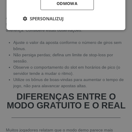
ODMOWA
As
double fortune dicas
que circulam em fóruns costumam
SPERSONALIZUJ
ser genéricas, mas existem pontos técnicos que fazem
diferença. Considere estas observações:
Ajuste o valor da aposta conforme o número de giros sem
bônus.
Não persiga perdas; defina um limite de stop-loss por
sessão.
Observe o comportamento do slot em horários de pico (o
servidor tende a mudar o ritmo).
Utilize os bônus de boas-vindas para aumentar o tempo de
jogo, não para alavancar apostas altas.
DIFERENÇAS ENTRE O
MODO GRATUITO E O REAL
Muitos jogadores relatam que o modo demo parece mais