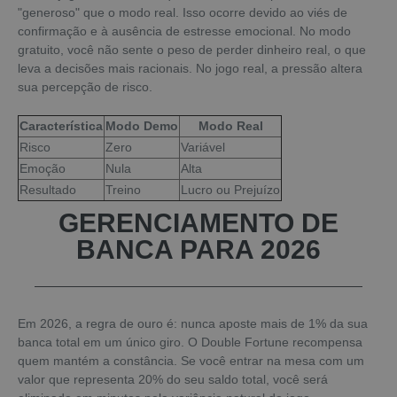
"generoso" que o modo real. Isso ocorre devido ao viés de
confirmação e à ausência de estresse emocional. No modo
gratuito, você não sente o peso de perder dinheiro real, o que
leva a decisões mais racionais. No jogo real, a pressão altera
sua percepção de risco.
Característica
Modo Demo
Modo Real
Risco
Zero
Variável
Emoção
Nula
Alta
Resultado
Treino
Lucro ou Prejuízo
GERENCIAMENTO DE
BANCA PARA 2026
Em 2026, a regra de ouro é: nunca aposte mais de 1% da sua
banca total em um único giro. O Double Fortune recompensa
quem mantém a constância. Se você entrar na mesa com um
valor que representa 20% do seu saldo total, você será