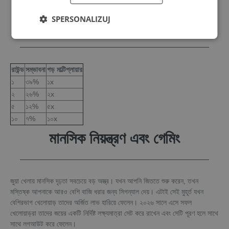
বাজেট ম্যানেজমেন্টের তোয়াক্কা না করা।
SPERSONALIZUJ
পরিসংখ্যানের খেলা: ২০২৬ সালে কী ঘটছে
রাউন্ড
সম্ভাবনা
গড় মাল্টিপ্লায়ার
১
৩৯%
১x
২
২৬%
২x
৫
১২%
৫x
১০
৭%
১০x
মানসিক নিয়ন্ত্রণ এবং গেমিং
জুয়া খেলায় মানসিক দৃঢ়তা সবচেয়ে বড় অস্ত্র। যখন আপনি জিততে শুরু করেন, তখন
মস্তিষ্ক আপনাকে আরও বেশি বাজি ধরার জন্য সিগন্যাল দেয়। এটাই সেই মুহূর্ত যখন
বেশিরভাগ খেলোয়াড় তাদের অর্জিত লাভ হারিয়ে ফেলেন। ২০২৬ সালে এসে সফল
খেলোয়াড়রা তাদের জয়ের একটি নির্দিষ্ট লক্ষ্যমাত্রা সেট করে রাখেন এবং সেটি পূরণ হলে সাথে
সাথে লগআউট করে ফেলেন।