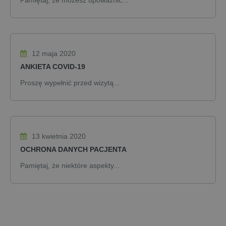
Pamiętaj, że możesz upoważnić...
12 maja 2020
ANKIETA COVID-19
Proszę wypełnić przed wizytą...
13 kwietnia 2020
OCHRONA DANYCH PACJENTA
Pamiętaj, że niektóre aspekty...