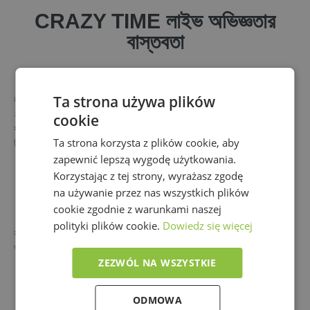
CRAZY TIME লাইভ অভিজ্ঞতার
বাস্তবতা
Ta strona używa plików
লাইভ স্ট্রিমিংয়ে কোনো ল্যাগ থাকলে আপনার প্রতিটি সেকেন্ডের বাজি নষ্ট হতে পারে।
২০২৬ সালে হাই-ডেফিনিশন স্ট্রিমিং এবং লো-ল্যাটেন্সি কানেকশন গেমপ্লে বদলে দিয়েছে।
cookie
যারা ল্যাগি ইন্টারনেট ব্যবহার করছেন, তারা আসলে গেমের ফ্লো বুঝতে পারছেন না। একটি
Ta strona korzysta z plików cookie, aby
স্থিতিশীল ৫জি সংযোগ বা ব্রডব্যান্ড কানেকশন ছাড়া লাইভ গেমিংয়ে নামা বোকামি।
zapewnić lepszą wygodę użytkowania.
সচরাচর ঘটে যাওয়া ভুলসমূহ
Korzystając z tej strony, wyrażasz zgodę
na używanie przez nas wszystkich plików
cookie zgodnie z warunkami naszej
polityki plików cookie.
Dowiedz się więcej
নতুন খেলোয়াড়রা প্রায়ই একই ভুল বারবার করেন। এখানে একটি তালিকা দেওয়া হলো যা
আপনার এড়ানো উচিত:
ZEZWÓL NA WSZYSTKIE
সবগুলো বোনাস রাউন্ডে একসাথে বাজি ধরা।
হারের পর ইমোশনাল হয়ে বাজি বাড়ানো।
ODMOWA
গেমের হিস্ট্রি বা পরিসংখ্যান অন্ধভাবে অনুসরণ করা।