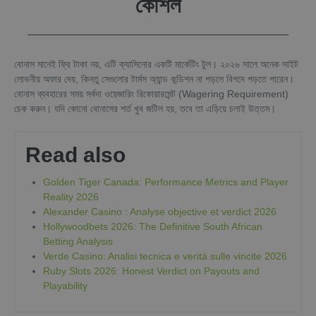
কৌশল
বোনাস মানেই ফ্রি টাকা নয়, এটি ক্যাসিনোর একটি মার্কেটিং টুল। ২০২৬ সালে অনেক সাইট
লোভনীয় অফার দেয়, কিন্তু সেগুলোর টার্মস অ্যান্ড কন্ডিশন না পড়লে বিপদে পড়তে পারেন।
বোনাস ব্যবহারের সময় সর্বদা ওয়েজারিং রিকোয়ারমেন্ট (Wagering Requirement)
চেক করুন। যদি কোনো বোনাসের শর্ত খুব জটিল হয়, তবে তা এড়িয়ে চলাই উত্তম।
Read also
Golden Tiger Canada: Performance Metrics and Player
Reality 2026
Alexander Casino : Analyse objective et verdict 2026
Hollywoodbets 2026: The Definitive South African
Betting Analysis
Verde Casino: Analisi tecnica e verità sulle vincite 2026
Ruby Slots 2026: Honest Verdict on Payouts and
Playability