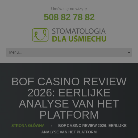
Umów się na wizytę
508 82 78 82
BOF CASINO REVIEW
2026: EERLIJKE
ANALYSE VAN HET
PLATFORM
STRONA GŁÓWNA
BOF CASINO REVIEW 2026: EERLIJKE
ANALYSE VAN HET PLATFORM