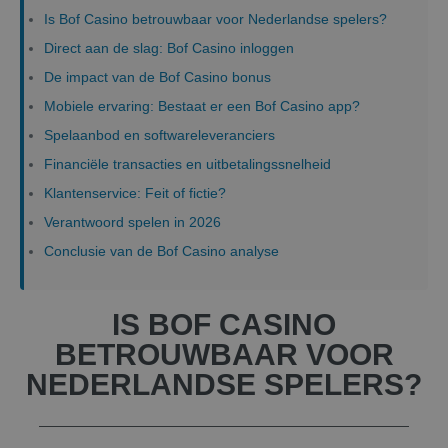
Is Bof Casino betrouwbaar voor Nederlandse spelers?
Direct aan de slag: Bof Casino inloggen
De impact van de Bof Casino bonus
Mobiele ervaring: Bestaat er een Bof Casino app?
Spelaanbod en softwareleveranciers
Financiële transacties en uitbetalingssnelheid
Klantenservice: Feit of fictie?
Verantwoord spelen in 2026
Conclusie van de Bof Casino analyse
IS BOF CASINO
BETROUWBAAR VOOR
NEDERLANDSE SPELERS?