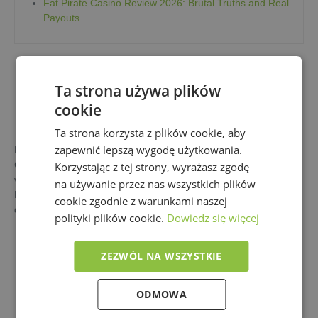
Fat Pirate Casino Review 2026: Brutal Truths and Real
Payouts
SPELAANBOD EN
SOFTWARELEVERANCIERS
Ta strona używa plików
cookie
Ta strona korzysta z plików cookie, aby
zapewnić lepszą wygodę użytkowania.
Een casino is zo sterk als de studio's die erachter zitten. Bof
Casino werkt samen met topontwikkelaars, wat zorgt voor een
Korzystając z tej strony, wyrażasz zgodę
variatie aan volatiliteit. Of je nu houdt van de hoge variantie van
na używanie przez nas wszystkich plików
Nolimit City of de constante stroom van NetEnt, het aanbod dekt
cookie zgodnie z warunkami naszej
de volledige breedte.
polityki plików cookie.
Dowiedz się więcej
Live Casino: Real-time interactie met professionele
croupiers.
ZEZWÓL NA WSZYSTKIE
Slots: Klassieke fruitautomaten naast moderne Megaways
titels.
ODMOWA
Tafelspellen: Diverse varianten van Blackjack en Roulette.