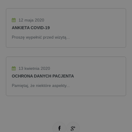
12 maja 2020
ANKIETA COVID-19
Proszę wypełnić przed wizytą...
13 kwietnia 2020
OCHRONA DANYCH PACJENTA
Pamiętaj, że niektóre aspekty...