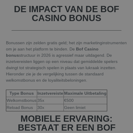
DE IMPACT VAN DE BOF
CASINO BONUS
Bonussen zijn zelden gratis geld; het zijn marketinginstrumenten
om je aan het platform te binden. De
Bof Casino
bonus
structuur in 2026 is agressief maar uitdagend. De
inzetvereisten liggen op een niveau dat gemiddelde spelers
dwingt tot strategisch spelen in plaats van lukraak inzetten.
Hieronder zie je de vergelijking tussen de standaard
welkomstbonus en de loyaliteitsbeloningen.
Type Bonus
Inzetvereiste
Maximale Uitbetaling
Welkomstbonus
35x
€500
Reload Bonus
30x
Geen limiet
MOBIELE ERVARING:
BESTAAT ER EEN BOF