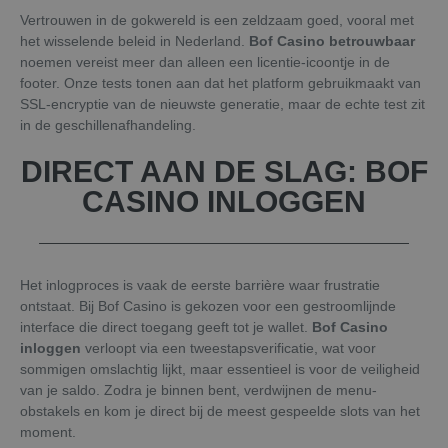
Vertrouwen in de gokwereld is een zeldzaam goed, vooral met
het wisselende beleid in Nederland.
Bof Casino betrouwbaar
noemen vereist meer dan alleen een licentie-icoontje in de
footer. Onze tests tonen aan dat het platform gebruikmaakt van
SSL-encryptie van de nieuwste generatie, maar de echte test zit
in de geschillenafhandeling.
DIRECT AAN DE SLAG: BOF
CASINO INLOGGEN
Het inlogproces is vaak de eerste barrière waar frustratie
ontstaat. Bij Bof Casino is gekozen voor een gestroomlijnde
interface die direct toegang geeft tot je wallet.
Bof Casino
inloggen
verloopt via een tweestapsverificatie, wat voor
sommigen omslachtig lijkt, maar essentieel is voor de veiligheid
van je saldo. Zodra je binnen bent, verdwijnen de menu-
obstakels en kom je direct bij de meest gespeelde slots van het
moment.