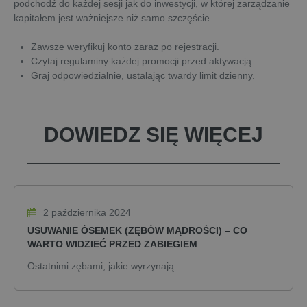
podchodź do każdej sesji jak do inwestycji, w której zarządzanie
kapitałem jest ważniejsze niż samo szczęście.
Zawsze weryfikuj konto zaraz po rejestracji.
Czytaj regulaminy każdej promocji przed aktywacją.
Graj odpowiedzialnie, ustalając twardy limit dzienny.
DOWIEDZ SIĘ WIĘCEJ
2 października 2024
USUWANIE ÓSEMEK (ZĘBÓW MĄDROŚCI) – CO
WARTO WIDZIEĆ PRZED ZABIEGIEM
Ostatnimi zębami, jakie wyrzynają...