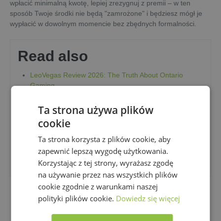
wpłacić minimalną kwotę, lepiej zrezygnuj z premii – w ten
sposób Twoje środki nie będą "zamrożone" i będziesz mógł je
wypłacić w dowolnym momencie bez zbędnych formalności.
Read also
LeoVegas Review 2026: The Truth About Ontario
Gaming
Casino Mania 2026: Analisi Critica e Procedure
Operative
Ta strona używa plików
Dux Casino: Eerlijke Review voor de Nederlandse
cookie
Speler 2026
Golden Star 2026: Ehrlich analysiert und bewertet
Ta strona korzysta z plików cookie, aby
Analisi Tecnica Gates of Olympus: Cosa Aspettarsi nel
zapewnić lepszą wygodę użytkowania.
2026
Korzystając z tej strony, wyrażasz zgodę
na używanie przez nas wszystkich plików
cookie zgodnie z warunkami naszej
BIZZO REJESTRACJA:
polityki plików cookie.
Dowiedz się więcej
INSTRUKCJA KROK PO