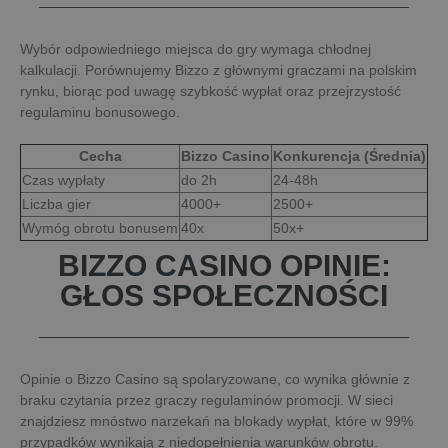
Wybór odpowiedniego miejsca do gry wymaga chłodnej
kalkulacji. Porównujemy Bizzo z głównymi graczami na polskim
rynku, biorąc pod uwagę szybkość wypłat oraz przejrzystość
regulaminu bonusowego.
Cecha
Bizzo Casino
Konkurencja (Średnia)
Czas wypłaty
do 2h
24-48h
Liczba gier
4000+
2500+
Wymóg obrotu bonusem
40x
50x+
BIZZO CASINO OPINIE:
GŁOS SPOŁECZNOŚCI
Opinie o Bizzo Casino są spolaryzowane, co wynika głównie z
braku czytania przez graczy regulaminów promocji. W sieci
znajdziesz mnóstwo narzekań na blokady wypłat, które w 99%
przypadków wynikają z niedopełnienia warunków obrotu.