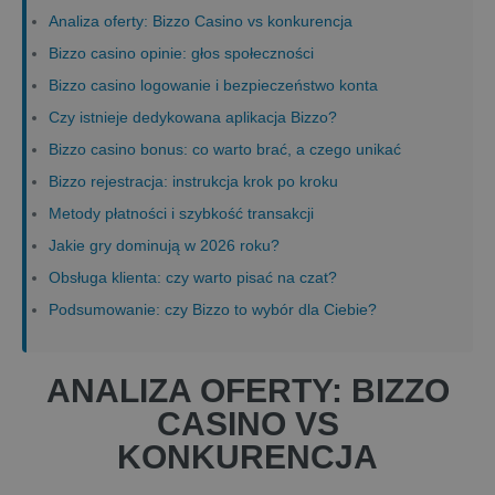
Analiza oferty: Bizzo Casino vs konkurencja
Bizzo casino opinie: głos społeczności
Bizzo casino logowanie i bezpieczeństwo konta
Czy istnieje dedykowana aplikacja Bizzo?
Bizzo casino bonus: co warto brać, a czego unikać
Bizzo rejestracja: instrukcja krok po kroku
Metody płatności i szybkość transakcji
Jakie gry dominują w 2026 roku?
Obsługa klienta: czy warto pisać na czat?
Podsumowanie: czy Bizzo to wybór dla Ciebie?
ANALIZA OFERTY: BIZZO
CASINO VS
KONKURENCJA