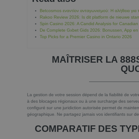
Betcosmos εναντίον ανταγωνισμού: Η αλήθεια για 
Rakoo Review 2026: Is dit platform de nieuwe sta
Spin Casino 2026: A Candid Analysis for Canadian
De Complete Gxbet Gids 2026: Bonussen, App en
Top Picks for a Premier Casino in Ontario 2026
MAÎTRISER LA 88
QUO
La gestion de votre session dépend de la fiabilité de vot
à des blocages régionaux ou à une surcharge des serveurs 
configuré sur une juridiction autorisée permet de mainten
géographique. Ne partagez jamais vos identifiants sur des
COMPARATIF DES TYP