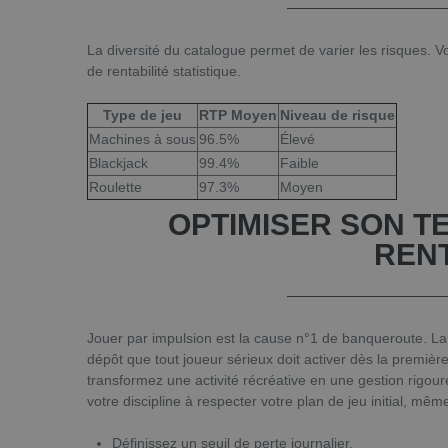
La diversité du catalogue permet de varier les risques. 
de rentabilité statistique.
Type de jeu
RTP Moyen
Niveau de risque
Machines à sous
96.5%
Élevé
Blackjack
99.4%
Faible
Roulette
97.3%
Moyen
OPTIMISER SON T
RENT
Jouer par impulsion est la cause n°1 de banqueroute. La p
dépôt que tout joueur sérieux doit activer dès la première
transformez une activité récréative en une gestion rigou
votre discipline à respecter votre plan de jeu initial, mê
Définissez un seuil de perte journalier.