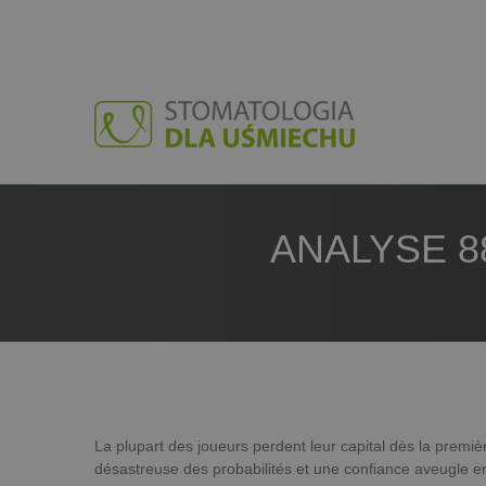
ANALYSE 88
La plupart des joueurs perdent leur capital dès la prem
désastreuse des probabilités et une confiance aveugle e