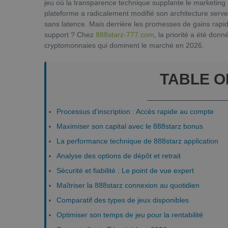
jeu où la transparence technique supplante le marketing 
plateforme a radicalement modifié son architecture serv
sans latence. Mais derrière les promesses de gains rapide
support ? Chez
888starz-777.com
, la priorité a été don
cryptomonnaies qui dominent le marché en 2026.
TABLE O
Processus d'inscription : Accès rapide au compte
Maximiser son capital avec le 888starz bonus
La performance technique de 888starz application
Analyse des options de dépôt et retrait
Sécurité et fiabilité : Le point de vue expert
Maîtriser la 888starz connexion au quotidien
Comparatif des types de jeux disponibles
Optimiser son temps de jeu pour la rentabilité