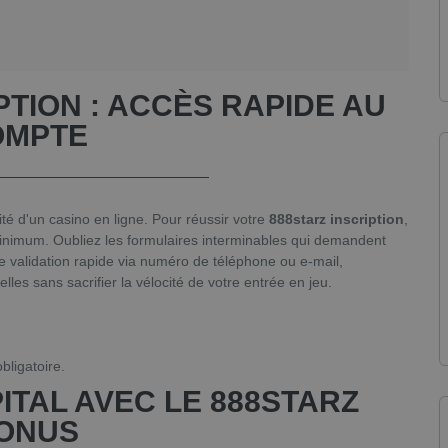
TION : ACCÈS RAPIDE AU
OMPTE
lité d'un casino en ligne. Pour réussir votre
888starz inscription
,
ct minimum. Oubliez les formulaires interminables qui demandent
ne validation rapide via numéro de téléphone ou e-mail,
les sans sacrifier la vélocité de votre entrée en jeu.
bligatoire.
ITAL AVEC LE 888STARZ
ONUS