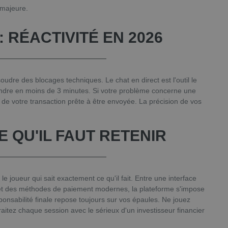
 majeure.
 RÉACTIVITÉ EN 2026
soudre des blocages techniques. Le chat en direct est l'outil le
ondre en moins de 3 minutes. Si votre problème concerne une
 de votre transaction prête à être envoyée. La précision de vos
E QU'IL FAUT RETENIR
 joueur qui sait exactement ce qu'il fait. Entre une interface
 et des méthodes de paiement modernes, la plateforme s'impose
nsabilité finale repose toujours sur vos épaules. Ne jouez
raitez chaque session avec le sérieux d'un investisseur financier