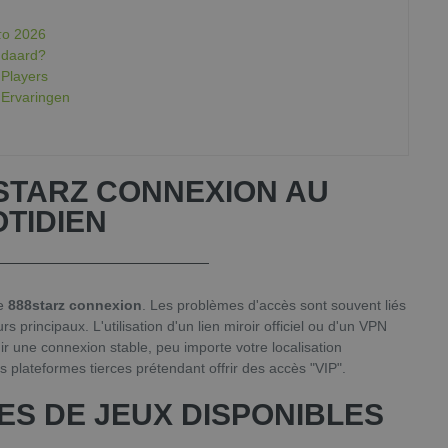
το 2026
ndaard?
 Players
 Ervaringen
8STARZ CONNEXION AU
TIDIEN
re
888starz connexion
. Les problèmes d'accès sont souvent liés
principaux. L'utilisation d'un lien miroir officiel ou d'un VPN
ir une connexion stable, peu importe votre localisation
 plateformes tierces prétendant offrir des accès "VIP".
ES DE JEUX DISPONIBLES