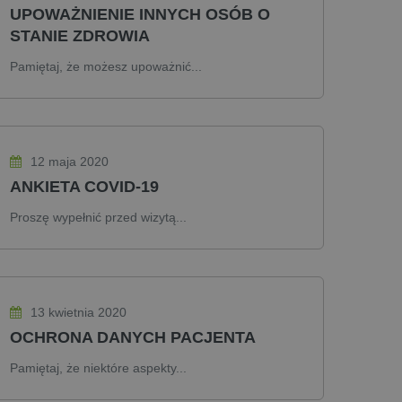
UPOWAŻNIENIE INNYCH OSÓB O
STANIE ZDROWIA
Pamiętaj, że możesz upoważnić...
12 maja 2020
ANKIETA COVID-19
Proszę wypełnić przed wizytą...
13 kwietnia 2020
OCHRONA DANYCH PACJENTA
Pamiętaj, że niektóre aspekty...