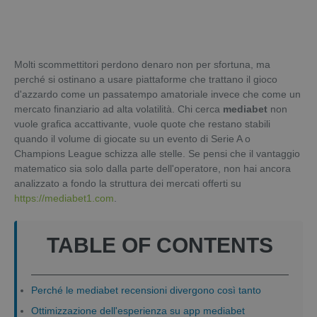
Molti scommettitori perdono denaro non per sfortuna, ma
perché si ostinano a usare piattaforme che trattano il gioco
d'azzardo come un passatempo amatoriale invece che come un
mercato finanziario ad alta volatilità. Chi cerca
mediabet
non
vuole grafica accattivante, vuole quote che restano stabili
quando il volume di giocate su un evento di Serie A o
Champions League schizza alle stelle. Se pensi che il vantaggio
matematico sia solo dalla parte dell'operatore, non hai ancora
analizzato a fondo la struttura dei mercati offerti su
https://mediabet1.com
.
TABLE OF CONTENTS
Perché le mediabet recensioni divergono così tanto
Ottimizzazione dell'esperienza su app mediabet