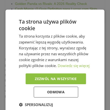
Golden Panda vs Rivals: A 2026 Reality Check
Cash Mania: O Guia Definitivo para Lucrar com Slots
em 2026
Ta strona używa plików
cookie
ANALISI DEI MERCATI LIVE
Ta strona korzysta z plików cookie, aby
NEL 2026
zapewnić lepszą wygodę użytkowania.
Korzystając z tej strony, wyrażasz zgodę
na używanie przez nas wszystkich plików
cookie zgodnie z warunkami naszej
Il live betting è il campo di battaglia dove si consumano le
perdite maggiori, ma anche dove le competenze tecniche
polityki plików cookie.
Dowiedz się więcej
vengono premiate. La velocità di aggiornamento dei dati su
Mediabet è superiore alla media del mercato. Questo vantaggio
ZEZWÓL NA WSZYSTKIE
temporale permette di posizionare le scommesse prima che il
software di aggiustamento automatico delle quote reagisca al
cambio di inerzia della partita. Di seguito, i mercati più
ODMOWA
performanti per chi utilizza l'analisi in tempo reale:
SPERSONALIZUJ
Over/Under sui minuti di recupero