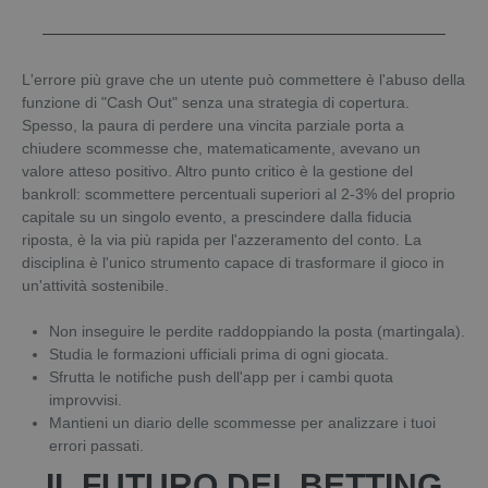
L'errore più grave che un utente può commettere è l'abuso della
funzione di "Cash Out" senza una strategia di copertura.
Spesso, la paura di perdere una vincita parziale porta a
chiudere scommesse che, matematicamente, avevano un
valore atteso positivo. Altro punto critico è la gestione del
bankroll: scommettere percentuali superiori al 2-3% del proprio
capitale su un singolo evento, a prescindere dalla fiducia
riposta, è la via più rapida per l'azzeramento del conto. La
disciplina è l'unico strumento capace di trasformare il gioco in
un'attività sostenibile.
Non inseguire le perdite raddoppiando la posta (martingala).
Studia le formazioni ufficiali prima di ogni giocata.
Sfrutta le notifiche push dell'app per i cambi quota
improvvisi.
Mantieni un diario delle scommesse per analizzare i tuoi
errori passati.
IL FUTURO DEL BETTING