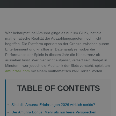
Wer behauptet, bei Amunra ginge es nur um Glück, hat die
mathematische Realität der Auszahlungsquoten noch nicht
begriffen. Die Plattform operiert an der Grenze zwischen purem
Entertainment und knallharter Datenanalyse, wobei die
Performance der Spiele in diesem Jahr die Konkurrenz alt
aussehen lässt. Wer hier nicht aufpasst, verliert sein Budget in
Minuten – wer jedoch die Mechanik der Slots versteht, spielt am
amunras1.com
mit einem mathematisch kalkulierten Vorteil.
TABLE OF CONTENTS
Sind die Amunra Erfahrungen 2026 wirklich seriös?
Der Amunra Bonus: Mehr als nur leere Versprechen