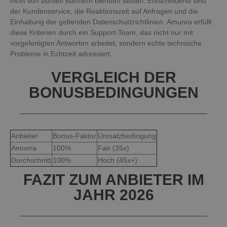
nicht von bunten Bannern blenden lassen. Entscheidend sind
der Kundenservice, die Reaktionszeit auf Anfragen und die
Einhaltung der geltenden Datenschutzrichtlinien. Amunra erfüllt
diese Kriterien durch ein Support-Team, das nicht nur mit
vorgefertigten Antworten arbeitet, sondern echte technische
Probleme in Echtzeit adressiert.
VERGLEICH DER
BONUSBEDINGUNGEN
Anbieter
Bonus-Faktor
Umsatzbedingung
Amunra
100%
Fair (35x)
Durchschnitt
100%
Hoch (45x+)
FAZIT ZUM ANBIETER IM
JAHR 2026