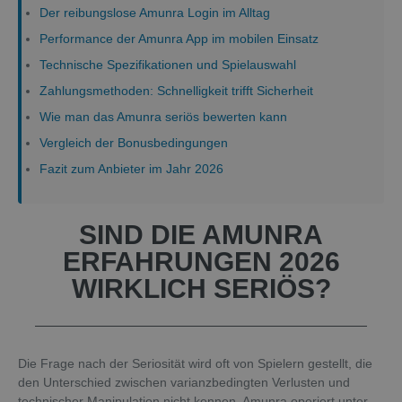
Der reibungslose Amunra Login im Alltag
Performance der Amunra App im mobilen Einsatz
Technische Spezifikationen und Spielauswahl
Zahlungsmethoden: Schnelligkeit trifft Sicherheit
Wie man das Amunra seriös bewerten kann
Vergleich der Bonusbedingungen
Fazit zum Anbieter im Jahr 2026
SIND DIE AMUNRA
ERFAHRUNGEN 2026
WIRKLICH SERIÖS?
Die Frage nach der Seriosität wird oft von Spielern gestellt, die
den Unterschied zwischen varianzbedingten Verlusten und
technischer Manipulation nicht kennen. Amunra operiert unter