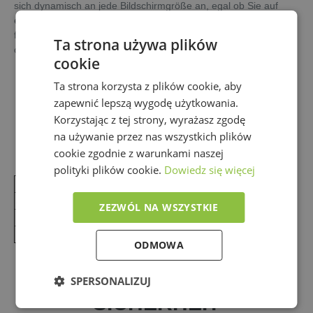
sich dynamisch an jede Bildschirmgröße an, egal ob Sie auf
einem Tablet oder einem Smartphone spielen. Die Ladezeiten
für grafikintensive Slots sind minimal, sofern eine stabile 4G-
Ta strona używa plików
oder 5G-Verbindung besteht.
cookie
TECHNISCHE
Ta strona korzysta z plików cookie, aby
SPEZIFIKATIONEN UND
zapewnić lepszą wygodę użytkowania.
Korzystając z tej strony, wyrażasz zgodę
SPIELAUSWAHL
na używanie przez nas wszystkich plików
cookie zgodnie z warunkami naszej
polityki plików cookie.
Dowiedz się więcej
Kategorie
Details
Bewertung
Slots
Über 4.000 Titel
Exzellent
ZEZWÓL NA WSZYSTKIE
Live-Casino
HD-Streaming
Sehr gut
Ladezeit
< 2 Sekunden
Top
ODMOWA
ZAHLUNGSMETHODEN:
SCHNELLIGKEIT TRIFFT
SPERSONALIZUJ
SICHERHEIT