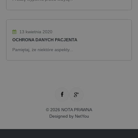
13 kwietnia 2020
OCHRONA DANYCH PACJENTA
Pamiętaj, że niektóre aspekty...
© 2026
NOTA PRAWNA
Designed by NetYou