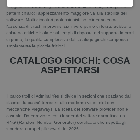
Leggendo le
admiral yes recensioni
più recenti, emerge un
pattern chiaro: l'apprezzamento maggiore va alla stabilità del
software. Molti giocatori professionisti sottolineano come
l'assenza di crash improvvisi sia il vero punto di forza. Sebbene
esistano critiche isolate sui tempi di risposta del supporto in orari
di punta, la qualità complessiva del catalogo giochi compensa
ampiamente le piccole frizioni.
CATALOGO GIOCHI: COSA
ASPETTARSI
Il parco titoli di Admiral Yes si divide in sezioni che spaziano dai
classici da casinò terrestre alle moderne video slot con
meccaniche Megaways. La scelta del software provider non è
casuale: l'integrazione con i leader del settore garantisce un
RNG (Random Number Generator) certificato che rispetta gli
standard europei più severi del 2026.