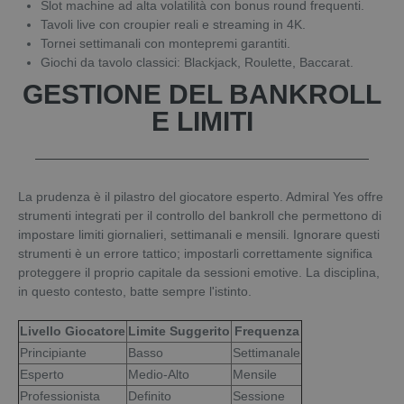
Slot machine ad alta volatilità con bonus round frequenti.
Tavoli live con croupier reali e streaming in 4K.
Tornei settimanali con montepremi garantiti.
Giochi da tavolo classici: Blackjack, Roulette, Baccarat.
GESTIONE DEL BANKROLL
E LIMITI
La prudenza è il pilastro del giocatore esperto. Admiral Yes offre
strumenti integrati per il controllo del bankroll che permettono di
impostare limiti giornalieri, settimanali e mensili. Ignorare questi
strumenti è un errore tattico; impostarli correttamente significa
proteggere il proprio capitale da sessioni emotive. La disciplina,
in questo contesto, batte sempre l'istinto.
Livello Giocatore
Limite Suggerito
Frequenza
Principiante
Basso
Settimanale
Esperto
Medio-Alto
Mensile
Professionista
Definito
Sessione