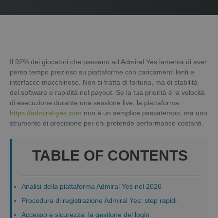
Il 92% dei giocatori che passano ad Admiral Yes lamenta di aver
perso tempo prezioso su piattaforme con caricamenti lenti e
interfacce macchinose. Non si tratta di fortuna, ma di stabilità
del software e rapidità nel payout. Se la tua priorità è la velocità
di esecuzione durante una sessione live, la piattaforma
https://admiral-yes.com
non è un semplice passatempo, ma uno
strumento di precisione per chi pretende performance costanti.
TABLE OF CONTENTS
Analisi della piattaforma Admiral Yes nel 2026
Procedura di registrazione Admiral Yes: step rapidi
Accesso e sicurezza: la gestione del login