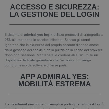
ACCESSO E SICUREZZA:
LA GESTIONE DEL LOGIN
Il sistema di
admiral yes login
utilizza protocolli di crittografia a
256-bit, rendendo le sessioni blindate. Spesso gli utenti
ignorano che la sicurezza del proprio account dipende anche
dalla gestione dei cookie e dalla pulizia della cache del browser
dopo ogni sessione. Mantenere le credenziali al sicuro su un
dispositivo dedicato garantisce che l'accesso non venga
compromesso da software di terze parti.
APP ADMIRAL YES:
MOBILITÀ ESTREMA
L'
app admiral yes
non è un semplice porting del sito desktop. È