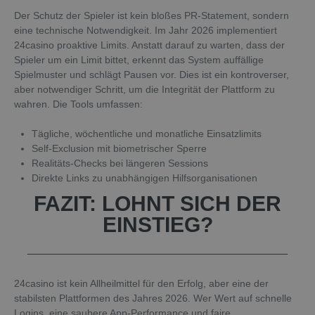
Der Schutz der Spieler ist kein bloßes PR-Statement, sondern
eine technische Notwendigkeit. Im Jahr 2026 implementiert
24casino proaktive Limits. Anstatt darauf zu warten, dass der
Spieler um ein Limit bittet, erkennt das System auffällige
Spielmuster und schlägt Pausen vor. Dies ist ein kontroverser,
aber notwendiger Schritt, um die Integrität der Plattform zu
wahren. Die Tools umfassen:
Tägliche, wöchentliche und monatliche Einsatzlimits
Self-Exclusion mit biometrischer Sperre
Realitäts-Checks bei längeren Sessions
Direkte Links zu unabhängigen Hilfsorganisationen
FAZIT: LOHNT SICH DER
EINSTIEG?
24casino ist kein Allheilmittel für den Erfolg, aber eine der
stabilsten Plattformen des Jahres 2026. Wer Wert auf schnelle
Logins, eine saubere App-Performance und faire