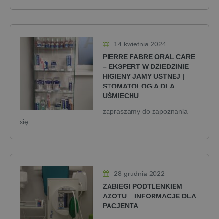
14 kwietnia 2024
PIERRE FABRE ORAL CARE
– EKSPERT W DZIEDZINIE
HIGIENY JAMY USTNEJ |
STOMATOLOGIA DLA
UŚMIECHU
zapraszamy do zapoznania
się...
28 grudnia 2022
ZABIEGI PODTLENKIEM
AZOTU – INFORMACJE DLA
PACJENTA