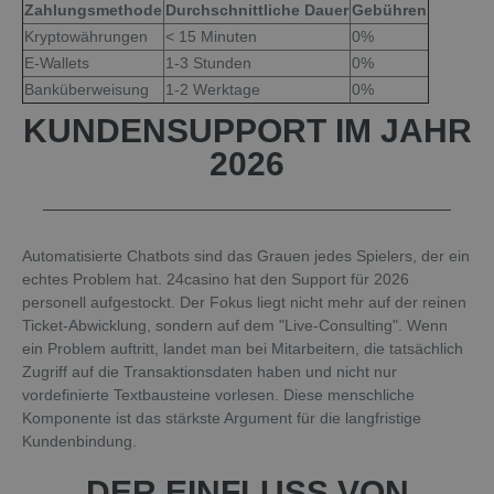
Zahlungsmethode
Durchschnittliche Dauer
Gebühren
Kryptowährungen
< 15 Minuten
0%
E-Wallets
1-3 Stunden
0%
Banküberweisung
1-2 Werktage
0%
KUNDENSUPPORT IM JAHR
2026
Automatisierte Chatbots sind das Grauen jedes Spielers, der ein
echtes Problem hat. 24casino hat den Support für 2026
personell aufgestockt. Der Fokus liegt nicht mehr auf der reinen
Ticket-Abwicklung, sondern auf dem "Live-Consulting". Wenn
ein Problem auftritt, landet man bei Mitarbeitern, die tatsächlich
Zugriff auf die Transaktionsdaten haben und nicht nur
vordefinierte Textbausteine vorlesen. Diese menschliche
Komponente ist das stärkste Argument für die langfristige
Kundenbindung.
DER EINFLUSS VON