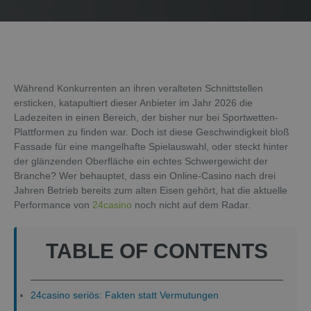
Während Konkurrenten an ihren veralteten Schnittstellen
ersticken, katapultiert dieser Anbieter im Jahr 2026 die
Ladezeiten in einen Bereich, der bisher nur bei Sportwetten-
Plattformen zu finden war. Doch ist diese Geschwindigkeit bloß
Fassade für eine mangelhafte Spielauswahl, oder steckt hinter
der glänzenden Oberfläche ein echtes Schwergewicht der
Branche? Wer behauptet, dass ein Online-Casino nach drei
Jahren Betrieb bereits zum alten Eisen gehört, hat die aktuelle
Performance von
24casino
noch nicht auf dem Radar.
TABLE OF CONTENTS
24casino seriös: Fakten statt Vermutungen