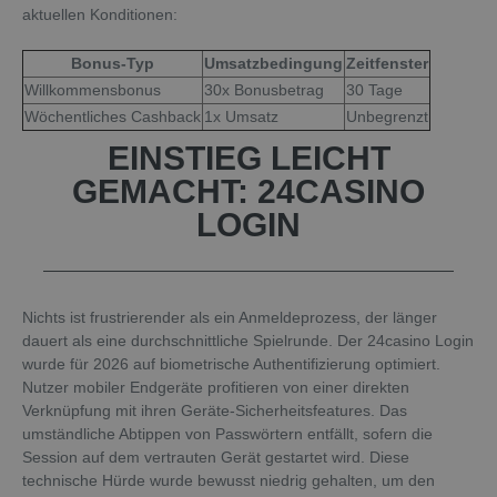
aktuellen Konditionen:
Bonus-Typ
Umsatzbedingung
Zeitfenster
Willkommensbonus
30x Bonusbetrag
30 Tage
Wöchentliches Cashback
1x Umsatz
Unbegrenzt
EINSTIEG LEICHT
GEMACHT: 24CASINO
LOGIN
Nichts ist frustrierender als ein Anmeldeprozess, der länger
dauert als eine durchschnittliche Spielrunde. Der 24casino Login
wurde für 2026 auf biometrische Authentifizierung optimiert.
Nutzer mobiler Endgeräte profitieren von einer direkten
Verknüpfung mit ihren Geräte-Sicherheitsfeatures. Das
umständliche Abtippen von Passwörtern entfällt, sofern die
Session auf dem vertrauten Gerät gestartet wird. Diese
technische Hürde wurde bewusst niedrig gehalten, um den