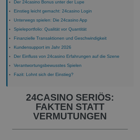
Der 24casino Bonus unter der Lupe
Einstieg leicht gemacht: 24casino Login
Unterwegs spielen: Die 24casino App
Spieleportfolio: Qualität vor Quantität
Finanzielle Transaktionen und Geschwindigkeit
Kundensupport im Jahr 2026
Der Einfluss von 24casino Erfahrungen auf die Szene
Verantwortungsbewusstes Spielen
Fazit: Lohnt sich der Einstieg?
24CASINO SERIÖS:
FAKTEN STATT
VERMUTUNGEN